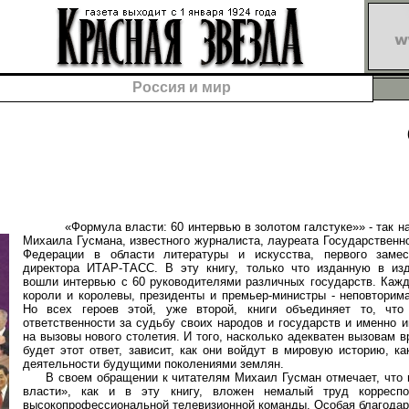
Россия и мир
«Формула власти: 60 интервью в золотом галстуке»» - так на
Михаила Гусмана, известного журналиста, лауреата Государственн
Федерации в области литературы и искусства, первого замес
директора ИТАР-ТАСС. В эту книгу, только что изданную в из
вошли интервью с 60 руководителями различных государств. Кажд
короли и королевы, президенты и премьер-министры - неповторим
Но всех героев этой, уже второй, книги объединяет то, что
ответственности за судьбу своих народов и государств и именно и
на вызовы нового столетия. И того, насколько адекватен вызовам 
будет этот ответ, зависит, как они войдут в мировую историю, ка
деятельности будущими поколениями землян.
В своем обращении к читателям Михаил Гусман отмечает, что 
власти», как и в эту книгу, вложен немалый труд корреспон
высокопрофессиональной телевизионной команды. Особая благодар