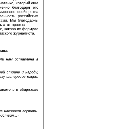
натенко, который еще
енно благодаря его
 мирового сообщества
ельность российским
ссии. Мы благодарны
 этот проект».
с, какова их формула
ийского журналиста.
мана:
ла нам оставлена в
ей стране и народу,
зу интересов нации,
равами и в обществе
на начинает горчить.
йствия...»