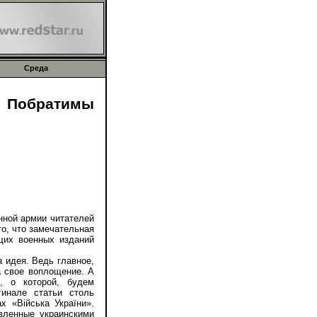
Среда
Побратимы
нной армии читателей
то, что замечательная
щих военных изданий
 идея. Ведь главное,
а свое воплощение. А
, о которой, будем
гинале статьи столь
х «Війська України».
вленные украинскими