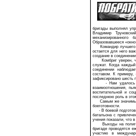
бригады выполнял упр
Владимир Труновск
механизированного 
Образовавшееся «окно»
Командир лучшего вид
остается для него ва
создание в соединени
Комбриг уверен, что
служат. Когда каждый
соединении наблюдае
составом. К примеру,
зафиксировано шесть п
- Нам удалось изба
взаимоотношения, пья
воспитательной и соц
последнюю роль в это
Самым же значимым дл
боеготовности.
- В боевой подготовк
батальона с привлечен
учения показали, что 
Выходы на полигон м
бригаде проводятся е
участию в междунар