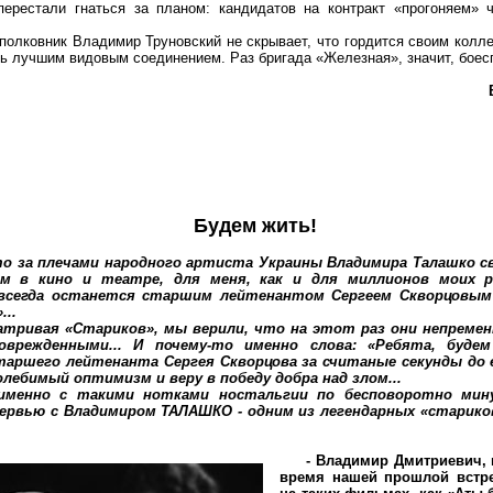
перестали гнаться за планом: кандидатов на контракт «прогоняем» 
ковник Владимир Труновский не скрывает, что гордится своим колле
ть лучшим видовым соединением. Раз бригада «Железная», значит, боес
Будем жить!
то за плечами народного артиста Украины Владимира Талашко 
им в кино и театре, для меня, как и для миллионов моих р
авсегда останется старшим лейтенантом Сергеем Скворцовым
...
атривая «Стариков», мы верили, что на этот раз они непреме
врежденными... И почему-то именно слова: «Ребята, буде
таршего лейтенанта Сергея Скворцова за считаные секунды до е
олебимый оптимизм и веру в победу добра над злом...
именно с такими нотками ностальгии по бесповоротно мин
ервью с Владимиром ТАЛАШКО - одним из легендарных «старико
- Владимир Дмитриевич, 
время нашей прошлой встре