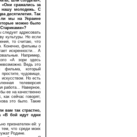
баты, шли солдаты»,
, «Они сражались за
ь нашу молодежь. С
ва десятилетия. Так
и ли мы на Украине
которые можно было
«Стариками»?
 следует адресовать
ву культуры. Но если
ения, то считаю, что
ю. Конечно, фильмы о
ает искренности... А
ровальные. Например,
кого «А зори здесь
 невозможно. Ведь это
я фильма, который
 простите, чудовище,
с искусством. Но есть
ленная телеверсия
 работа... Наверное,
 бы ее на качественно
 как сейчас говорят,
кова это было. Такие
и вам так страстно,
а «В бой идут одни
но признателен ей: у
 тем, что среди моих
лужат Родине.