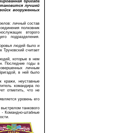
зированная бригада
 становится лучшей
войск вооруженных
елов: личный состав
оединения полковник
ослужащих второго
его подразделения.
оровья людей было и
к Труновский считает
юдей, которые в нем
н. Последние годы в
 совершенных личным
бригадой, в ней было
 кражи, неуставные
титель командира по
ет отметить, что не
вляется уровень его
 выстрелом танкового
. - Командно-штабные
ости.