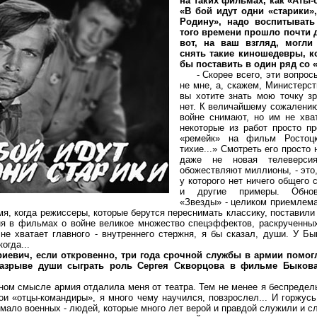
на таких фильмах, как «Аты-
«В бой идут одни «старики»
Родину», надо воспитыват
того времени прошло почти д
вот, на ваш взгляд, могл
снять такие киношедевры, 
бы поставить в один ряд со 
- Скорее всего, эти вопросы
не мне, а, скажем, Министерст
вы хотите знать мою точку зр
нет. К величайшему сожалени
войне снимают, но им не хват
некоторые из работ просто п
«ремейк» на фильм Ростоц
тихие...» Смотреть его просто
даже не новая телеверси
обожествляют миллионы, - это,
у которого нет ничего общего 
и другие примеры. Обнов
«Звезды» - целиком приемлемая
мя, когда режиссеры, которые берутся переснимать классику, поставили
ня в фильмах о войне великое множество спецэффектов, раскрученных,
не хватает главного - внутреннего стержня, я бы сказал, души. У Бы
огда...
иевич, если откровенно, три года срочной службы в армии помогл
разрыве души сыграть роль Сергея Скворцова в фильме Быков
 смысле армия отдалила меня от театра. Тем не менее я беспредель
и «отцы-командиры», я много чему научился, повзрослел... И горжусь
емало военных - людей, которые много лет верой и правдой служили и с