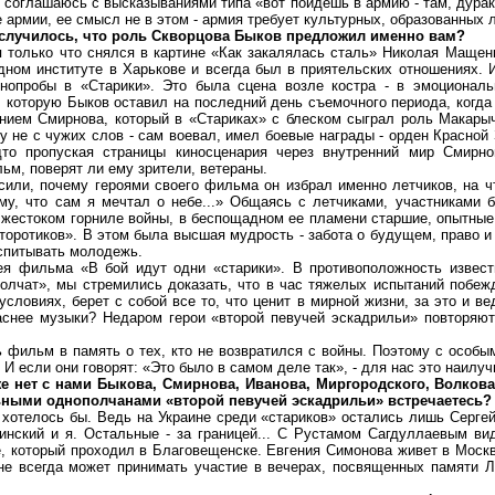
соглашаюсь с высказываниями типа «вот пойдешь в армию - там, дурак
е армии, ее смысл не в этом - армия требует культурных, образованных 
, случилось, что роль Скворцова Быков предложил именно вам?
олько что снялся в картине «Как закалялась сталь» Николая Мащенк
дном институте в Харькове и всегда был в приятельских отношениях. 
инопробы в «Старики». Это была сцена возле костра - в эмоционал
 которую Быков оставил на последний день съемочного периода, когда
нием Смирнова, который в «Стариках» с блеском сыграл роль Макарыч
у не с чужих слов - сам воевал, имел боевые награды - орден Красной
Будто пропуская страницы киносценария через внутренний мир Смирн
ьм, поверят ли ему зрители, ветераны.
ли, почему героями своего фильма он избрал именно летчиков, на ч
ому, что сам я мечтал о небе...» Общаясь с летчиками, участниками 
 жестоком горниле войны, в беспощадном ее пламени старшие, опытные
оротиков». В этом была высшая мудрость - забота о будущем, право и
оспитывать молодежь.
ильма «В бой идут одни «старики». В противоположность извест
олчат», мы стремились доказать, что в час тяжелых испытаний побежд
словиях, берет с собой все то, что ценит в мирной жизни, за это и ве
аснее музыки? Недаром герои «второй певучей эскадрильи» повторяю
льм в память о тех, кто не возвратился с войны. Поэтому с особы
 И если они говорят: «Это было в самом деле так», - для нас это наилу
же нет с нами Быкова, Смирнова, Иванова, Миргородского, Волков
альными однополчанами «второй певучей эскадрильи» встречаетесь?
хотелось бы. Ведь на Украине среди «стариков» остались лишь Серге
нский и я. Остальные - за границей... С Рустамом Сагдуллаевым ви
, который проходил в Благовещенске. Евгения Симонова живет в Москв
 не всегда может принимать участие в вечерах, посвященных памяти 