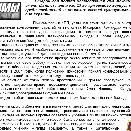
Второй год подряд достославная 24-я механи
имени Данилы Галицкого 13-го армейского корпуса
среди соединений и воинских частей сухопутных 
сил Украины.
Приближаясь к КПП, услышал звуки одиночных выстр
ажнение контрольных стрельб из пистолета Макарова. Командир же с
ий ожидал в этот день возвращения с полевого выхода военн
батальона и занимался планированием выхода в поле следующ
 и выбрал комбриг для общения с нами.
ового соединения сразу обозначил главное: сбережение жизни и зд
жнейшей задачей. И наибольшим достижением минувшего года полковни
и надлежащих условий для прохождения военной службы.
 успех любого коллектива прежде всего зависит от порядочности л
 выполняет свою работу и выполняет ее хорошо - успех гарантирова
тся стабильная тенденция уменьшения количества преступлений,
 если в 2007 году, когда полковник Труновский принял командование 
реступлений, то в минувшем году - лишь одно.
виться от таких тяжких преступлений и грубых проступков, как
нство, нарушение правил дорожного движения, - рассказывает замес
иально-психологической работе подполковник Олег Новосад. - Следу
м сыграл упорядоченный служебный день.
я любого воинского коллектива, а тем более для боевой бригады, я
е мы смогли обеспечить выполнение стрельб штатным артиллерийским
ием личного состава из запаса, - рассказывает полковник Труновский
в бригаде на должном уровне остается и уровень мобилизационной готовн
еханизированных и танковых батальонов, роты снайперов в
жемесячно. Кроме того, личный состав соединения привлекался к
одных учениях «Рапид Трайдент», а также к батальонным