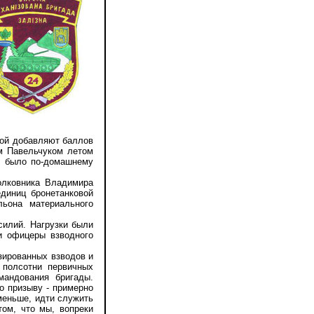
ой добавляют баллов
ем Павельчуком летом
й было по-домашнему
лковника Владимира
диниц бронетанковой
льона материального
илий. Нагрузки были
и офицеры взводного
ированных взводов и
с полсотни первичных
мандования бригады.
о призыву - примерно
 меньше, идти служить
ом, что мы, вопреки