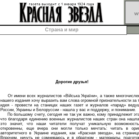
Страна и мир
Дорогие друзья!
От имени всех журналистов «Війська України», а также многочисле
нашего издания хочу выразить вам слова огромной признательности за 
идея - провести на станицах наших газет и журналов «парад» веду
России, Украины и Белоруссии - нашла у вас и поддержу, и понимание.
По большому счету, сегодня не так уж важно, кому принадлежит эта
что благодаря единению военных журналистов наших стран она нашл
это значит, что наши читатели получат уникальную возможность
откровенны, еще вчера они могли только мечтать: читать в ори
авторитетного в Украине издания, как «Красная звезда», на страница
Впрочем, ничуть не сомневаюсь и в обратном - материалы, подгото