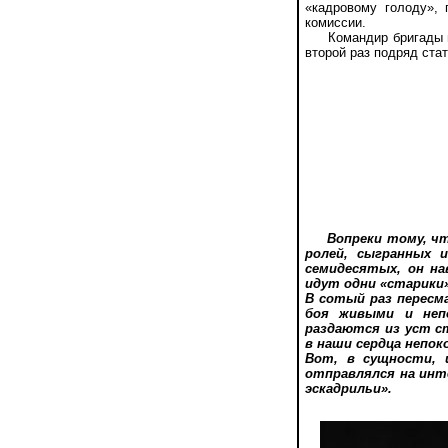
«кадровому голоду», 
комиссии.
Командир бригады пол
второй раз подряд ста
Вопреки тому, ч
ролей, сыгранных 
семидесятых, он н
идут одни «старики»
В сотый раз пересм
боя живыми и непо
раздаются из уст с
в наши сердца непок
Вот, в сущности, 
отправлялся на инт
эскадрильи».