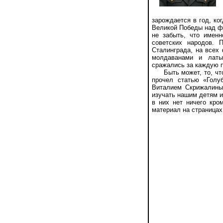
зарождается в год, ко
Великой Победы над ф
не забыть, что имен
советских народов. 
Сталинграда, на всех
молдаванами и латы
сражались за каждую п
Быть может, то, что с
прочел статью «Голуб
Виталием Скрижалины
изучать нашим детям и
в них нет ничего кро
материал на страницах