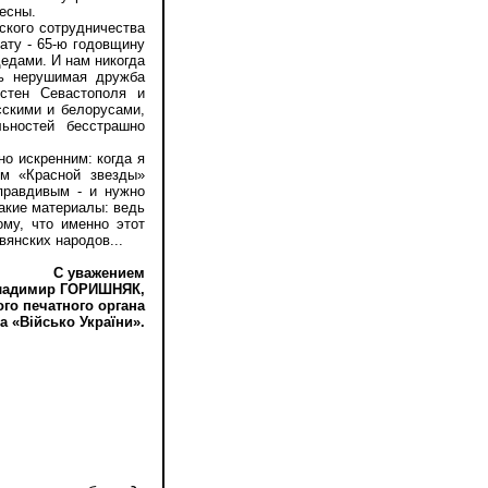
есны.
ского сотрудничества
ату - 65-ю годовщину
едами. И нам никогда
сь нерушимая дружба
стен Севастополя и
сскими и белорусами,
ьностей бесстрашно
о искренним: когда я
ом «Красной звезды»
правдивым - и нужно
такие материалы: ведь
ому, что именно этот
вянских народов...
С уважением
адимир ГОРИШНЯК,
о печатного органа
 «Військо України».