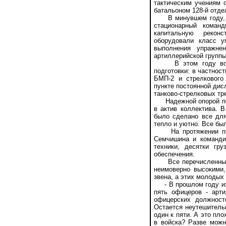
тактическим учениям 
батальоном 128-й отде
В минувшем году, не
стационарный коман
капитальную реконс
оборудовали класс у
выполнения упражнен
артиллерийской группы
В этом году военн
подготовки: в частнос
БМП-2 и стрелкового
пункте постоянной дис
танково-стрелковых тр
Надежной опорой полк
в актив коллектива. 
было сделано все дл
тепло и уютно. Все бы
На протяжении прош
Семчишина и команди
техники, десятки гр
обеспечения.
Все перечисленные р
неимоверно высокими,
звена, а этих молодых
- В прошлом году из 
пять офицеров - арти
офицерских должност
Остается неутешитель
один к пяти. А это пло
в войска? Разве можн