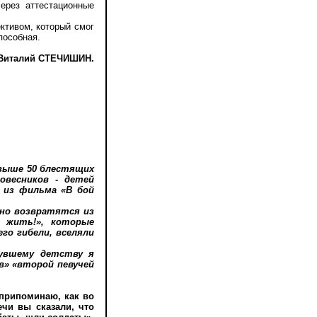
через аттестационные
ктивом, который смог
пособная.
Виталий СТЕЧИШИН.
свыше 50 блестящих
овесников - детей
 из фильма «В бой
нно возвратятся из
м жить!», которые
го гибели, вселяли
увшему детству я
в» «второй певучей
припоминаю, как во
чи вы сказали, что