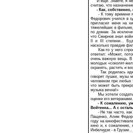
И еще. Знаете, я не 
считаю, что назначени
- Как, собственно
- К тому времени я т
Федорович учился в о
пригласил меня на к
тяжелейших в фильме,
по домам. За исключе
что Смирнов знал войн
ІІ и III степени... 
насколько правдив фил
Как-то у него спроси
ответил: «Может, пот
очень важную вещь. В
молодых «соколят-желт
охранять, растить и в
Так родилась идея ф
говорят пушки, музы м
человеком при любых у
что может быть прекр
музыка вечна!»
Мы хотели создать фи
оценки его ветеранами.
- К сожалению, у
Войтенка... А с ост
- Не так часто, как 
Пащенко, Алим Федори
году на кинофестивале
кино и, к сожалению,
Инбелидзе - в Грузии...