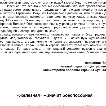
военными журналистами, читателям вашей газеты будут не менее интер
Наверное, это весьма и весьма символично, что этот проект творче
гда наши соотечественники отпраздновали святую для каждого из нас д
ашистской Германией. Ведь эта Победа была добыта нашими отцами и д
но в годы военного лихолетья еще сильнее укрепилась и закалила
Под Москвой и Ленинградом, на полях Украины и Белоруссии, у 
 фронтах Великой Отечественной воины-украинцы плечом к плечу с ру
шами, литовцами и эстонцами, представителями других национал
ядь родной и священной для них земли.
кажу, покажется вам несколько наивным, но, поверьте, буду предельн
ушка моя, Клавочка, голубятки - детки...», написанную журналист
м, подумалось: а ведь именно по таким материалам - искренним и 
сторию в наших школах. И очень хорошо, что есть такие журналисты и 
ме правды. И, право слово, я, как главный редактор, искренне рад т
 «Війська України» открыл «парад» военных изданий наших братских сла
полковник Вл
главный редактор Центральног
Министерства обороны Украины журнала
«Железная» – значит боеспособная