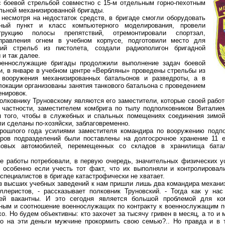
с боевой стрельбой совместно с 15-м отдельным горно-пехотным
льной механизированной бригады.
смотря на недостаток средств, в бригаде смогли оборудовать
дный пункт и класс компьютерного моделирования, провели
трукцию полосы препятствий, отремонтировали спортзал,
правления огнем в учебном корпусе, подготовили место для
ий стрельб из пистолета, создали радиополигон бригадной
 и так далее.
ослужащие бригады продолжили выполнение задач боевой
ти, в январе в учебном центре «Вербляны» проведены стрельбы из
 вооружения механизированных батальонов и разведроты, а в
локации организованы занятия танкового батальона с проведением
енировок.
овнику Труновскому являются его заместители, которые своей работ
В частности, заместителем комбрига по тылу подполковником Витали
я того, чтобы в служебных и спальных помещениях соединения зимо
ли сделаны по-хозяйски, заблаговременно.
лого года усилиями заместителя командира по вооружению подпо
ров подразделений были поставлены на долгосрочное хранение 11 е
узовых автомобилей, перемещенных со складов в хранилища бата
аботы потребовали, в первую очередь, значительных физических ус
 особенно если учесть тот факт, что их выполняли и контролировал
 специалистов в бригаде катастрофически не хватает.
высших учебных заведений к нам пришли лишь два командира механиз
ллеристов, - рассказывает полковник Труновский. - Тогда как у на
ей вакантны. И это сегодня является большой проблемой для ко
ным и соотношение военнослужащих по контракту к военнослужащим п
хо. Но будем объективны: кто захочет за тысячу гривен в месяц, а то и
о на эти деньги мужчине прокормить свою семью?.. Но правда и в т