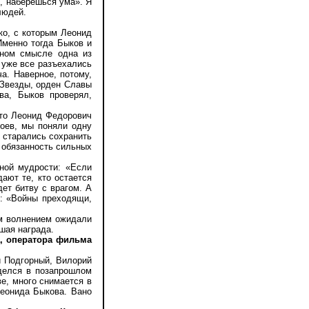
, наберешься ума». Я
людей.
о, с которым Леонид
Именно тогда Быков и
ьном смысле одна из
 уже все разъехались
а. Наверное, потому,
 Звезды, орден Славы
ова, Быков проверял,
то Леонид Федорович
боев, мы поняли одну
 старались сохранить
 обязанность сильных
ной мудрости: «Если
ают те, кто остается
дет битву с врагом. А
т: «Войны преходящи,
м волнением ожидали
чшая награда.
а, оператора фильма
й Подгорный, Вилорий
делся в позапрошлом
е, много снимается в
Леонида Быкова. Вано