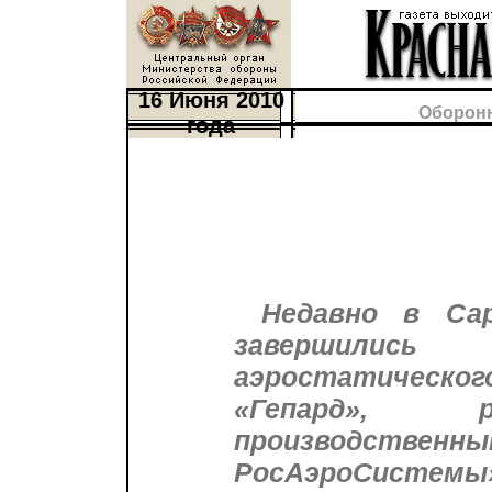
16 Июня 2010
Оборон
года
Недавно в Са
завершились
аэростатическо
«Гепард», р
производственн
РосАэроСистемы»