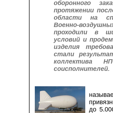
оборонного зак
протяжении посл
области на спе
Военно-воздушн
проходили в ши
условий и проде
изделия требов
стали результа
коллектива Н
соисполнителей.
ПАК «
назыв
привязн
до 5.00