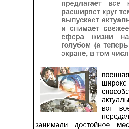
предлагает все
расширяет круг те
выпускает актуа
и снимает свежее
сфера жизни на
голубом (а тепер
экране, в том числ
В чи
военная
широко 
спосо
актуаль
вот во
перед
занимали достойное ме