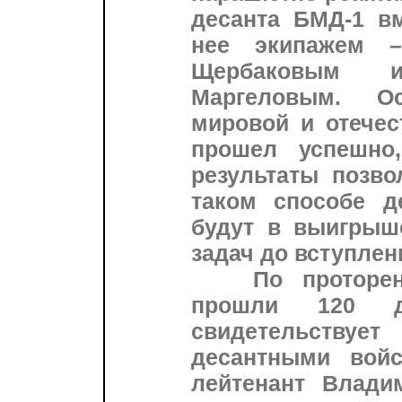
десанта БМД-1 в
нее экипажем –
Щербаковым 
Маргеловым. О
мировой и отечес
прошел успешно
результаты позво
таком способе д
будут в выигрыш
задач до вступлен
По проторенно
прошли 120 де
свидетельству
десантными войс
лейтенант Влади