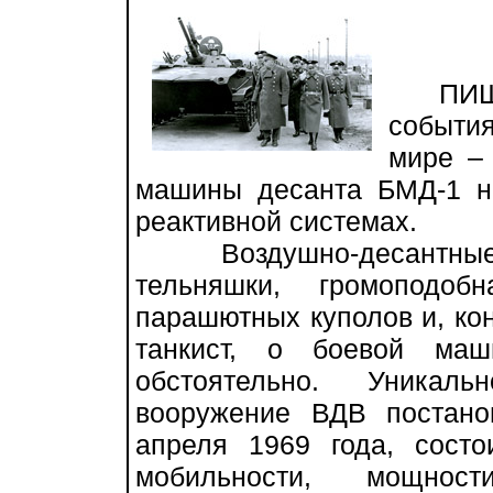
ПИШУ э
события
мире –
машины десанта БМД-1 н
реактивной системах.
Воздушно-десантные во
тельняшки, громоподоб
парашютных куполов и, ко
танкист, о боевой маш
обстоятельно. Уникал
вооружение ВДВ постан
апреля 1969 года, состо
мобильности, мощност