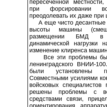
пересеченной местности
при форсировании во
преодолевать их даже при 
А еще чисто десантные п
высоты машины (смещ
размещении БМД в с
динамической нагрузки 
изменение клиренса машины
Все эти проблемы был
ленинградского ВНИИ-100
были установлены гид
Совместными усилиями кон
войсковых специалистов
решены проблемы с во
средствами связи, приц
ориентирования, аппарат