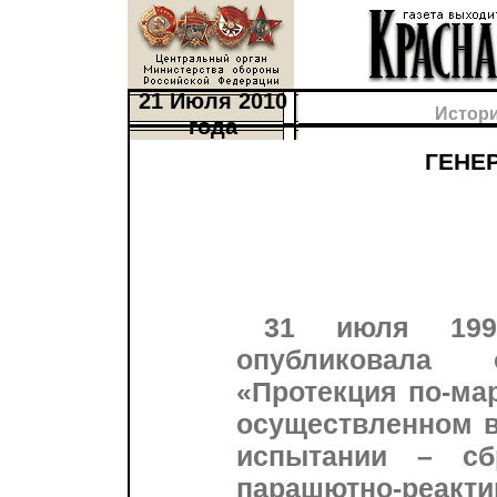
21 Июля 2010
Истори
года
ГЕНЕ
31 июля 199
опубликовала
«Протекция по-ма
осуществленном в
испытании – сб
парашютно-реакт