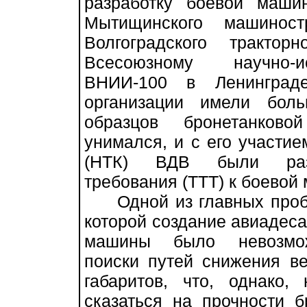
разработку боевой маш
Мытищинского машиност
Волгоградского тракто
Всесоюзному научно-ис
ВНИИ-100 в Ленинград
организации имели бол
образцов бронетанков
унимался, и с его участие
(НТК) ВДВ были разра
требования (ТТТ) к боевой
Одной из главных пробл
которой создание авиадес
машины было невозмож
поиски путей снижения в
габаритов, что, однако
сказаться на прочности б