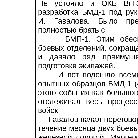
Не устояло и ОКБ ВгТЗ
разработка БМД-1 под рук
И. Гавалова. Было пре
полностью брать с
БМП-1. Этим обеспечи
боевых отделений, сокращ
и давало ряд преимуще
подготовке экипажей.
И вот подошло всеми о
опытных образцов БМД-1 (
этого события как большог
отслеживал весь процес
войск.
Гавалов начал переговоры
течение месяца двух боевы
железной дорогой. Маргел