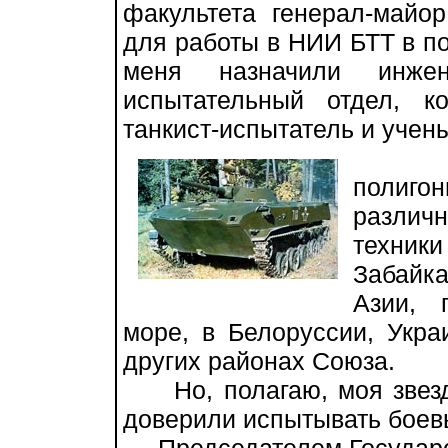
факультета генерал-майо
для работы в НИИ БТТ в по
меня назначили инжен
испытательный отдел, к
танкист-испытатель и учены
Отдел
полиго
различ
техни
Забайк
Азии, 
море, в Белоруссии, Укра
других районах Союза.
Но, полагаю, моя звезда
доверили испытывать боев