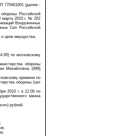
 770401001 (далее -
 обороны Российской
 марта 2010 г. № 202
анизаций Вооруженных
нных Сил Российской
 о цене имущества.
4.00) по московскому
инистерства обороны
ин Михайловна; (499)
осковскому времени по
стерства обороны (зал
я 2010 г. в 12.00 по
ударственного заказа
сяч) рублей.
:
ов;
а;