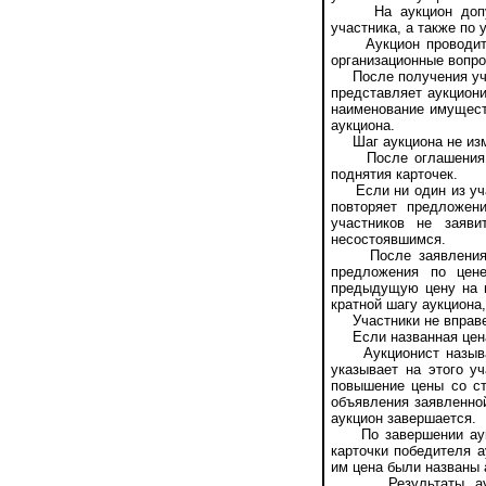
На аукцион допуска
участника, а также по 
Аукцион проводит ау
организационные вопро
После получения учас
представляет аукциони
наименование имуществ
аукциона.
Шаг аукциона не изме
После оглашения аук
поднятия карточек.
Если ни один из учас
повторяет предложен
участников не заяви
несостоявшимся.
После заявления уча
предложения по цен
предыдущую цену на ш
кратной шагу аукциона
Участники не вправе 
Если названная цена 
Аукционист называет
указывает на этого у
повышение цены со ст
объявления заявленно
аукцион завершается.
По завершении аукци
карточки победителя а
им цена были названы
Результаты аукцио