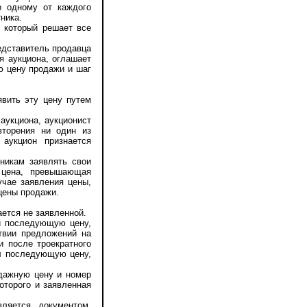
 одному от каждого
ника.
 который решает все
едставитель продавца
я аукциона, оглашает
ю цену продажи и шаг
вить эту цену путем
аукциона, аукционист
вторения ни один из
 аукцион признается
никам заявлять свои
 цена, превышающая
учае заявления цены,
 цены продажи.
ется не заявленной.
и последующую цену,
ствии предложений на
и после троекратного
ил последующую цену,
дажную цену и номер
оторого и заявленная
яется документом,