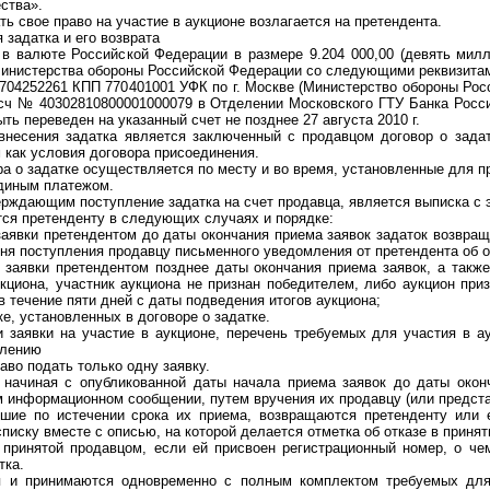
ства».
свое право на участие в аукционе возлагается на претендента.
задатка и его возврата
валюте Российской Федерации в размере 9.204 000,00 (девять милл
 Министерства обороны Российской Федерации со следующими реквизита
252261 КПП 770401001 УФК по г. Москве (Министерство обороны Росс
/сч № 40302810800001000079 в Отделении Московского ГТУ Банка Росси
ть переведен на указанный счет не позднее 27 августа 2010 г.
ения задатка является заключенный с продавцом договор о задатк
как условия договора присоединения.
о задатке осуществляется по месту и во время, установленные для пр
иным платежом.
дающим поступление задатка на счет продавца, является выписка с э
 претенденту в следующих случаях и порядке:
явки претендентом до даты окончания приема заявок задаток возвращ
дня поступления продавцу письменного уведомления от претендента об о
явки претендентом позднее даты окончания приема заявок, а также,
кциона, участник аукциона не признан победителем, либо аукцион при
в течение пяти дней с даты подведения итогов аукциона;
, установленных в договоре о задатке.
явки на участие в аукционе, перечень требуемых для участия в ау
млению
о подать только одну заявку.
иная с опубликованной даты начала приема заявок до даты оконч
 информационном сообщении, путем вручения их продавцу (или предст
 по истечении срока их приема, возвращаются претенденту или 
писку вместе с описью, на которой делается отметка об отказе в принят
инятой продавцом, если ей присвоен регистрационный номер, о чем
тка.
принимаются одновременно с полным комплектом требуемых для 