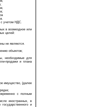
а;
;
а;
а;
ра
а.
 с учетом НДС.
ых в возмездное или
ных целей:
ны не являются.
ению объектов;
ы, необходимые для
пли-продажи и плана
е имущество, (далее
рядке;
овременно с полным
сле иностранных, в
 государственного и