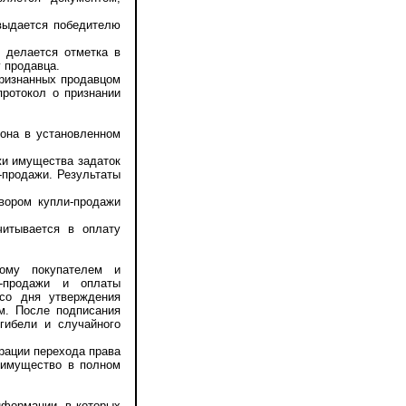
выдается победителю
 делается отметка в
 продавца.
ризнанных продавцом
протокол о признании
она в установленном
жи имущества задаток
-продажи. Результаты
вором купли-продажи
итывается в оплату
му покупателем и
и-продажи и оплаты
 со дня утверждения
м. После подписания
гибели и случайного
рации перехода права
а имущество в полном
формации, в которых