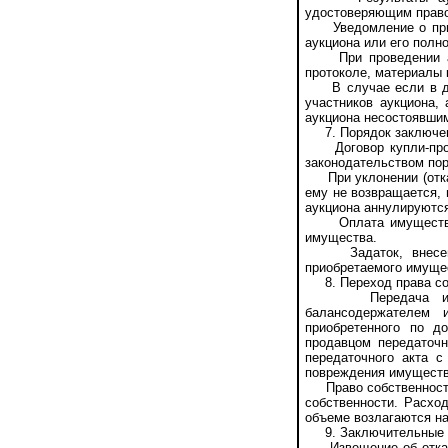
удостоверяющим право
Уведомление о призн
аукциона или его полн
При проведении аукц
протоколе, материалы 
В случае если в ден
участников аукциона,
аукциона несостоявши
7. Порядок заключени
Договор купли-прода
законодательством пор
При уклонении (отказ
ему не возвращается, 
аукциона аннулируютс
Оплата имущества по
имущества.
Задаток, внесенный
приобретаемого имуще
8. Переход права со
Передача имущест
балансодержателем 
приобретенного по д
продавцом передаточн
передаточного акта 
повреждения имуществ
Право собственности 
собственности. Расхо
объеме возлагаются на
9. Заключительные 
Извещение об отказе 