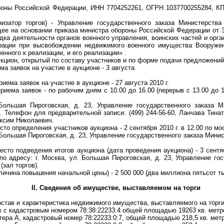
ы Российской Федерации, ИНН 7704252261, ОГРН 1037700255284, КПП
ор торгов) - Управление государственного заказа Министерства
ее на основании приказа министра обороны Российской Федерации от 3
ка деятельности органов военного управления, воинских частей и орг
рации при высвобождении недвижимого военного имущества Вооруже
нного к реализации, и его реализации» .
цион, открытый по составу участников и по форме подачи предложений
 заявок на участие в аукционе - 3 августа
ма заявок на участие в аукционе - 27 августа 2010 г.
ма заявок - по рабочим дням с 10.00 до 16.00 (перерыв с 13.00 до 1
шая Пироговская, д. 23, Управление государственного заказа М
 Телефон для предварительной записи: (499) 244-56-60, Ланчава Тинат
аксим Николаевич.
о определения участников аукциона - 2 сентября 2010 г. в 12.00 по м
. Большая Пироговская, д. 23, Управление государственного заказа Мини
о подведения итогов аукциона (дата проведения аукциона) - 3 сентябр
о адресу: г. Москва, ул. Большая Пироговская, д. 23, Управление гос
зал торгов).
чина повышения начальной цены) - 2 500 000 (два миллиона пятьсот ты
II. Сведения об имуществе, выставляемом на торги
тав и характеристика недвижимого имущества, выставляемого на торги
с кадастровым номером 78:38:22233:4 общей площадью 19263 кв. метр
а А, кадастровый номер 78:22233:0:7, общей площадью 218,5 кв. метр