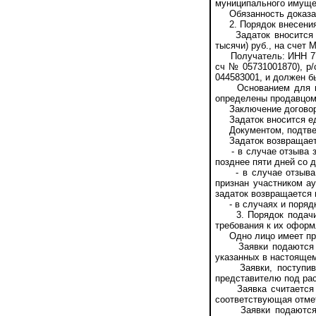
муниципального имуще
Обязанность доказать 
2. Порядок внесения 
Задаток вносится в 
тысячи) руб., на счет
Получатель: ИНН 7704
сч № 05731001870), р
044583001, и должен бы
Основанием для внес
определены продавцом 
Заключение договора 
Задаток вносится ед
Документом, подтверж
Задаток возвращается
- в случае отзыва за
позднее пяти дней со 
- в случае отзыва за
признан участником ау
задаток возвращается 
- в случаях и порядке
3. Порядок подачи за
требования к их офор
Одно лицо имеет прав
Заявки подаются нач
указанных в настоящем
Заявки, поступившие
представителю под рас
Заявка считается пр
соответствующая отме
Заявки подаются и 