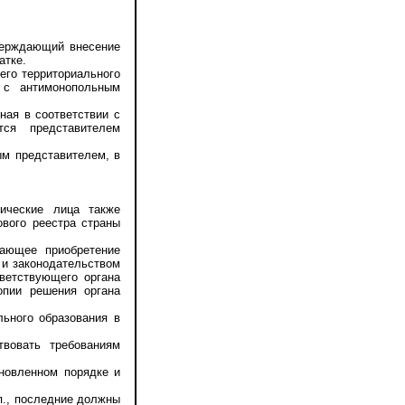
верждающий внесение
атке.
го территориального
 с антимонопольным
ая в соответствии с
тся представителем
м представителем, в
ческие лица также
ового реестра страны
ающее приобретение
 и законодательством
тветствующего органа
опии решения органа
ьного образования в
овать требованиям
овленном порядке и
п., последние должны