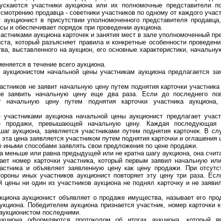
ются участники аукциона или их полномочные представители по
усмотрению продавца - советники участников по одному от каждого участ
кционист в присутствии уполномоченного представителя продавца,
сы и обеспечивает порядок при проведении аукциона.
тниками аукциона карточек и занятия мест в зале уполномоченный пр
ста, который разъясняет правила и конкретные особенности проведени
а, выставленного на аукцион, его основные характеристики, начальну
няется в течение всего аукциона.
ционистом начальной цены участникам аукциона предлагается зая
тников не заявит начальную цену путем поднятия карточки участника 
ие заявить начальную цену еще два раза. Если до последнего по
т начальную цену путем поднятия карточки участника аукциона,
стниками аукциона начальной цены аукционист предлагает участ
е продажи, превышающей начальную цену. Каждая последующая
аг аукциона, заявляется участниками путем поднятия карточек. В сл
, эта цена заявляется участником путем поднятия карточки и оглашения
иными способами заявлять свои предложения по цене продажи.
меньше или равна предыдущей или не кратна шагу аукциона, она счита
 номер карточки участника, который первым заявил начальную ил
частника и объявляет заявленную цену как цену продажи. При отсут
ороны иных участников аукционист повторяет эту цену три раза. Есл
й цены ни один из участников аукциона не поднял карточку и не заяв
она аукционист объявляет о продаже имущества, называет его про
укциона. Победителем аукциона признается участник, номер карточки к
 аукционистом последними.
на оформляются протоколом об итогах аукциона, который явл