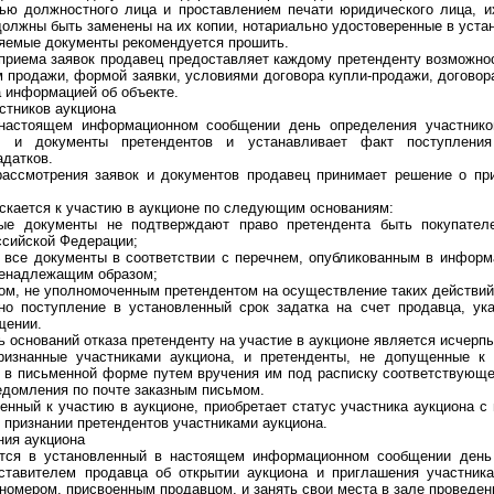
ью должностного лица и проставлением печати юридического лица, и
олжны быть заменены на их копии, нотариально удостоверенные в уста
емые документы рекомендуется прошить.
ема заявок продавец предоставляет каждому претенденту возможнос
 продажи, формой заявки, условиями договора купли-продажи, договора
 информацией об объекте.
тников аукциона
оящем информационном сообщении день определения участников
ки и документы претендентов и устанавливает факт поступлени
адатков.
мотрения заявок и документов продавец принимает решение о при
ается к участию в аукционе по следующим основаниям:
окументы не подтверждают право претендента быть покупателе
ссийской Федерации;
се документы в соответствии с перечнем, опубликованным в информ
енадлежащим образом;
м, не уполномоченным претендентом на осуществление таких действий
оступление в установленный срок задатка на счет продавца, ук
щении.
снований отказа претенденту на участие в аукционе является исчер
анные участниками аукциона, и претенденты, не допущенные к у
 в письменной форме путем вручения им под расписку соответствующ
едомления по почте заказным письмом.
ый к участию в аукционе, приобретает статус участника аукциона с
 признании претендентов участниками аукциона.
ия аукциона
 в установленный в настоящем информационном сообщении день 
тавителем продавца об открытии аукциона и приглашения участника
 номером, присвоенным продавцом, и занять свои места в зале проведен