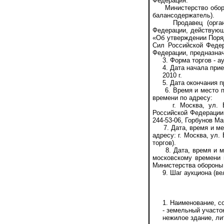
Федерация.
Министерство оборон
балансодержатель).
Продавец (организат
Федерации, действующ
«Об утверждении Поряд
Сил Российской Феде
Федерации, предназначе
3. Форма торгов - аук
4. Дата начала приема
2010 г.
5. Дата окончания прие
6. Время и место прие
времени по адресу:
г. Москва, ул. Боль
Российской Федерации.
244-53-06, Горбунов М
7. Дата, время и мест
адресу: г. Москва, ул
торгов).
8. Дата, время и мест
московскому времени п
Министерства обороны (
9. Шаг аукциона (вели
1. Наименование, сос
- земельный участок 
нежилое здание, литер