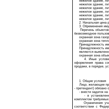
нежилое здание, литер
нежилое здание, литер
нежилое здание, литер
нежилое здание, литер
нежилое здание, лите
нежилое здание, литер
2. Начальная цена реа
3. Обременения иму
Перечень объектов им
безвозмездное пользов
охранная зона газора
охранная зона теплов
Принадлежность имуще
Принадлежность имущ
являются выявленными
охранная зона объект
4. Иные условия: п
оформления права со
продажи, в порядке, у
1. Общие условия
Лицо, желающее прио
- претендент) обязано
- внести задаток на 
- в установленном 
комплектом требуемых 
Ограничения участи
соответствии с Феде