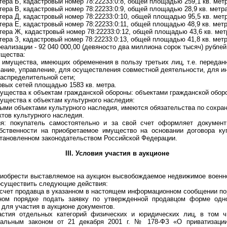
а Б, кадастровый номер 78:22233:0:8, общей площадью 259,1 кв. метр
а В, кадастровый номер 78:22233:0:9, общей площадью 28,9 кв. метра
а Д, кадастровый номер 78:22233:0:10, общей площадью 95,5 кв. метр
а Е, кадастровый номер 78:22233:0:11, общей площадью 48,9 кв. метр
ра Ж, кадастровый номер 78:22233:0:12, общей площадью 43,6 кв. мет
а З, кадастровый номер 78:22233:0:13, общей площадью 41,8 кв. метр
лизации - 92 040 000,00 (девяносто два миллиона сорок тысяч) рублей
щества:
ущества, имеющих обременения в пользу третьих лиц, т.е. переданн
ание, управление, для осуществления совместной деятельности, для и
спределительной сети;
ых сетей площадью 1583 кв. метра.
ства к объектам гражданской обороны: объектами гражданской оборо
ества к объектам культурного наследия:
 объектами культурного наследия, имеются обязательства по сохран
ов культурного наследия.
окупатель самостоятельно и за свой счет оформляет документ
бственности на приобретаемое имущество на основании договора ку
становленном законодательством Российской Федерации.
III. Условия участия в аукционе
брести выставляемое на аукцион высвобождаемое недвижимое военно
 осуществить следующие действия:
счет продавца в указанном в настоящем информационном сообщении по
порядке подать заявку по утвержденной продавцом форме одн
для участия в аукционе документов.
я отдельных категорий физических и юридических лиц, в том чи
ральным законом от 21 декабря 2001 г. № 178-ФЗ «О приватизации