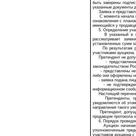
быть заверены подпис
указанные документы д
Заявка и представля
С момента начала при
ознакомления с планом
имеющейся у продавца
5. Определение учас
В указанный в наст
рассматривает заяв
установленных сумм з
По результатам расс
участниками аукциона.
Претендент не допуск
- представленные д
законодательством Ро
- представлены не в
либо они оформлены н
- заявка подана лицо
- не подтверждено п
информационном сооб
Настоящий перечень о
Претенденты, призн
уведомляются об этом
направления такого ув
Претендент, допущенн
продавцом протокола о
6. Порядок проведен
Аукцион начинается
уполномоченным предс
участников аукциона с