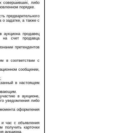
х совершивших, либо
новленном порядке.
ть предварительного
 о задатке, а также с
 аукциона продавец
я на счет продавца
знании претендентов
м в соответствии с
ационном сообщении,
;
азанный в настоящем
пывающим.
частию в аукционе,
его уведомления либо
 момента оформления
и час с объявления
м получить карточки
ия аукциона.