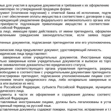
х для участия в аукционе документов и требования к их оформлению
емплярах по утвержденной продавцом форме.
нт (платежное поручение) с отметкой банка об исполнении, подт
в счет обеспечения оплаты имущества в соответствии с договором о зад
рждающий уведомление федерального антимонопольного органа или е
 приобрести подлежащее приватизации имущество в соответствии
ссийской Федерации.
лицо, имеющее право действовать от имени претендента, оформленн
новленными гражданским законодательством, если заявка подае
нных документов, подписанная претендентом или его уполномоченны
ические лица предъявляют документ, удостоверяющий личность.
дические лица представляют:
еренные копии учредительных документов. Иностранные юриди
льно заверенные копии учредительных документов и выписки из торг
е эквивалентное доказательство юридического статуса;
ие соответствующего органа управления претендента, разреш
необходимо в соответствии с учредительными документами претендента
регистрирован претендент, подписанное уполномоченными лицами соо
влением печати юридического лица, либо нотариально заверенные к
а или выписки из него;
оссийской Федерации, субъекта Российской Федерации, муниципал
дического лица.
ты в части их оформления и содержания должны соответств
сийской Федерации.
ляемые иностранными лицами, должны быть легализованы в устан
еренный перевод на русский язык.
авленные документы содержат помарки, подчистки, исправления и т.