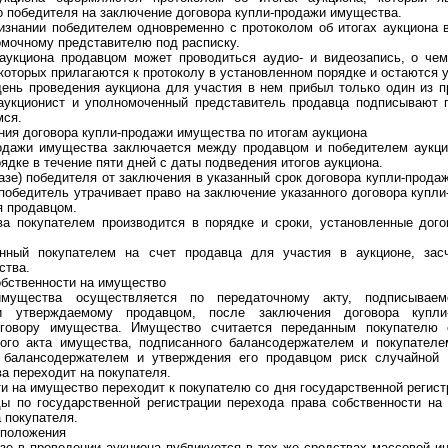
 победителя на заключение договора купли-продажи имущества.
ании победителем одновременно с протоколом об итогах аукциона 
омочному представителю под расписку.
иона продавцом может проводиться аудио- и видеозапись, о чем
которых прилагаются к протоколу в установленном порядке и остаются у
ь проведения аукциона для участия в нем прибыл только один из п
 аукционист и уполномоченный представитель продавца подписывают 
мся.
я договора купли-продажи имущества по итогам аукциона
жи имущества заключается между продавцом и победителем аукци
ядке в течение пяти дней с даты подведения итогов аукциона.
е) победителя от заключения в указанный срок договора купли-прода
победитель утрачивает право на заключение указанного договора купли
я продавцом.
купателем производится в порядке и сроки, установленные дого
 покупателем на счет продавца для участия в аукционе, засч
ства.
бственности на имущество
ва осуществляется по передаточному акту, подписываемо
и утверждаемому продавцом, после заключения договора купл
оговору имущества. Имущество считается переданным покупателю
ого акта имущества, подписанного балансодержателем и покупателе
с балансодержателем и утверждения его продавцом риск случайной 
а переходит на покупателя.
на имущество переходит к покупателю со дня государственной регист
ды по государственной регистрации перехода права собственности н
 покупателя.
положения
в проведении аукциона публикуется в тех же средствах массовой ин