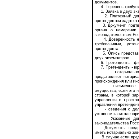
документов.
4. Перечень требуемы
1. Заявка в двух экз
2. Платежный докуме
претендентом задатка 
3. Документ, подтве
органа о намерении
законодательством Ро
4. Доверенность на 
требованиями, уста
претендента.
5. Опись представле
двух экземплярах.
6. Претенденты - физ
7. Претенденты - юри
- нотариально зав
представляют нотариа
происхождения или ино
- письменное решен
имущества, если это 
страны, в которой за
управления с проста
управления претендент
- сведения о доле Р
уставном капитале юри
Указанные докумен
законодательства Рос
Документы, представ
иметь нотариально зав
В случае если предст