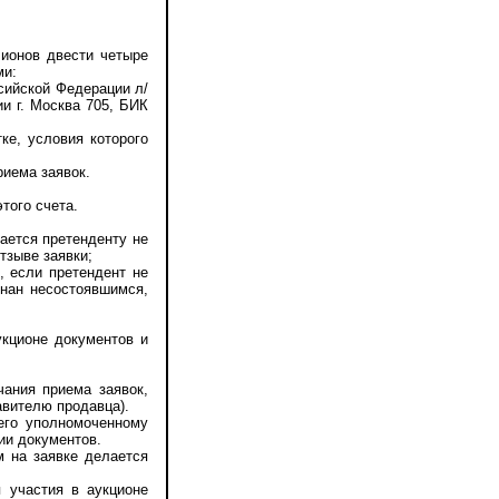
ионов двести четыре
ми:
ийской Федерации л/
и г. Москва 705, БИК
е, условия которого
иема заявок.
того счета.
ается претенденту не
тзыве заявки;
 если претендент не
знан несостоявшимся,
кционе документов и
ания приема заявок,
авителю продавца).
его уполномоченному
ии документов.
 на заявке делается
участия в аукционе