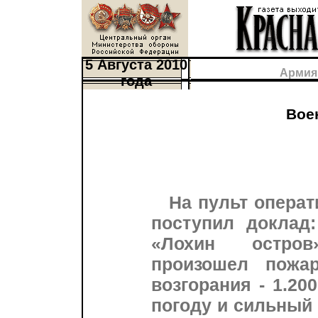
5 Августа 2010
Армия
года
Вое
На пульт опера
поступил доклад:
«Лохин остров
произошел пожа
возгорания - 1.20
погоду и сильный 