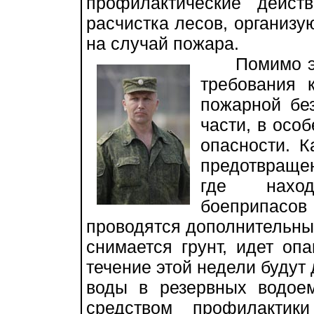
профилактические дейст
расчистка лесов, организу
на случай пожара.
Помимо этог
требования 
пожарной бе
части, в осо
опасности. К
предотвраще
где нахо
боеприпас
проводятся дополнительные
снимается грунт, идет оп
течение этой недели будут
воды в резервных водое
средством профилактик