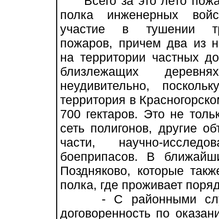
Всего за это лето пожа
полка инженерных войс
участие в тушении т
пожаров, причем два из 
на территории частных д
близлежащих дерев
неудивительно, посколь
территория в Красногорск
700 гектаров. Это не толь
сеть полигонов, другие об
части, научно-исследо
боеприпасов. В ближайш
Поздняково, которые такж
полка, где проживает поря
- С районными служб
договоренность по оказа