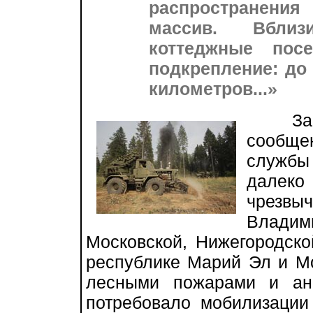
распространения
массив. Вблиз
коттеджные посе
подкрепление: до
километров...»
За п
сообще
службы
далек
чрез
Влади
Московской, Нижегородско
республике Марий Эл и М
лесными пожарами и ан
потребовало мобилизации