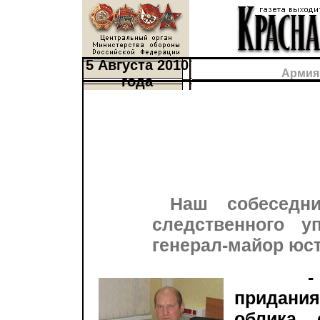
5 Августа 2010
Армия
года
Наш собеседни
следственного 
генерал-майор ю
-
придани
облика 