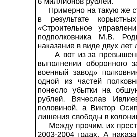
6 миллионов рублей.
Примерно на такую же су
в результате корыстны
«Строительное управле
подполковника М.В. Ро
наказание в виде двух лет
А вот из-за превышени
выполнении оборонного з
военный завод» полковн
одной из частей полковн
понесло убытки на общ
рублей. Вячеслав Ивли
половиной, а Виктор Осип
лишения свободы в колони
Между прочим, их престу
2003-2004 годах. А наказа