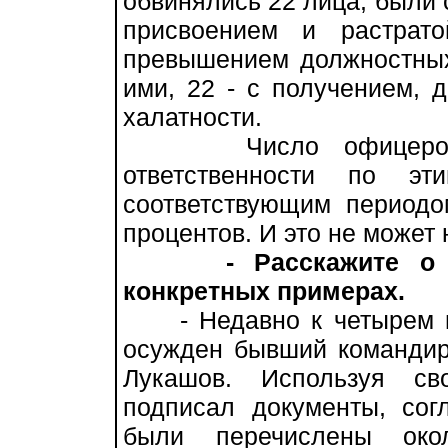
обвинялись 22 лица, были 
присвоением и растрат
превышением должностных
ими, 22 - с получением, д
халатности.
Число офицеров, к
ответственности по э
соответствующим периодо
процентов. И это не может 
- Расскажите о
конкретных примерах.
- Недавно к четырем г
осужден бывший командир
Лукашов. Используя св
подписал документы, со
были перечислены ок