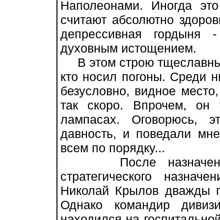
Наполеонами. Иногда эт
считают абсолютно здоров
депрессивная гордыня 
духовным истощением.
В этом строю тщеславных 
кто носил погоны. Среди н
безусловно, видное место
так скоро. Впрочем, он
лампасах. Оговорюсь, э
давность, и поведали мн
всем по порядку...
После назначения г
стратегического назнач
Николай Крылов дважды п
Однако командир дивиз
находился на госпитальной