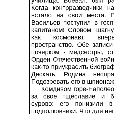
училища. Воевал, был ра
Когда контрразведчики н
встало на свои места. В
Васильев поступил в госп
капитаном! Словом, шагну
как космонавт, впер
пространство. Обе запис
почерком - медсестры, с
Орден Отечественной войн
как-то приукрасить биограф
Дескать, Родина неспр
Подозревать его в шпиона
Комдивом горе-Наполеон 
за свое тщеславие и б
сурово: его понизили 
подполковники. Что для не