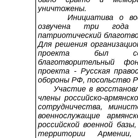
уничтожены.
Инициатива о восст
озвучена три года н
патриотический благотв
Для решения организацио
проекта был созда
благотворительный фо
проекта - Русская право
обороны РФ, посольство Р
Участие в восстановле
члены российско-армянск
сотрудничества, минис
военнослужащие армянск
российской военной базы
территории Армении, 