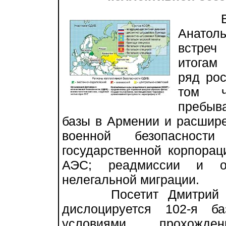
В хо
Анатоль
встреч
итогам
ряд рос
том ч
пребыв
базы в Армении и расшир
военной безопасности
государственной корпора
АЭС; реадмиссии и о
нелегальной миграции.
Посетит Дмитрий Мед
дислоцируется 102-я б
условиями прохожд