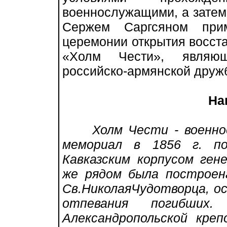
военнослужащими, а затем
Сержем Саргсяном прим
церемонии открытия восст
«Холм Чести», являющ
российско-армянской друж
На
Холм Чести - военно
мемориал в 1856 г. по
Кавказским корпусом ген
же рядом была построена
Св.НиколаяЧудотворца, ос
отпевания погибши
Александропольской кре