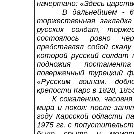
начертано: «Здесь царство
В дальнейшем - 6 но
торжественная закладк
русских солдат, торже
состоялось ровно че
представлял собой скалу
которой русский солдат 
подножия постамент
поверженный турецкий ф
«Русским воинам, доб
крепости Карс в 1828, 1855
К сожалению, часовня 
мира и покоя: после заня
году Карсской области п
1975 гг. с попустительст
было срыто и мемориа