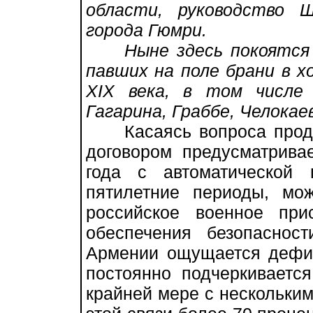
области, руководство 
города Гюмри.
Ныне здесь покоятся о
павших на поле брани в х
XIX века, в том числе 
Гагарина, Граббе, Челокае
Касаясь вопроса продле
договором предусматрива
года с автоматической
пятилетние периоды, мо
российское военное при
обеспечения безопаснос
Армении ощущается дефици
постоянно подчеркивается
крайней мере с нескольки