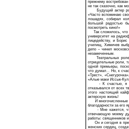
прежнему востребован 
не так сказочно, как м
Будущий актер родил
«Часто вспоминаю свое
лошадях, собирал кол
большой радостью бы
посмотреть кино!»
Так сложилось, что о
университет на радиоф
лицедейству, и Борис
училищ, Химичев выб
депо – чинил московс
незамеченным.
Театральных ролей у
отрицательные роли, т
одной премьеры, поск
что думал... Но, к сч
«Трест», «Снегурочка
«Алые маки Иссык-Куля
- К счастью, я не о
отказывался от всех т
этого настоящий кай
актерскую жизнь!
И многочисленные поч
благодарности за его 
- Мне кажется, что 
отвечающую моему дух
работы: священников иг
Он и сегодня в прекр
женских сердец, созда