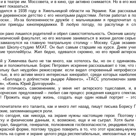
и в театре им. Моссовета, и в кино, где активно снимается. Но в его ж
ожет показаться.
ся в 1938 году в Хмельницкой области на Украине. Как рассказыв
 деревенское детство с его нехитрыми радостями. Летом работал в по
оски... Из-за болезненности дружбе с мальчишками я предпочитал о
ли приезды кинопередвижки. В любую погоду, по распутице я сп
н рано лишился родителей и обрел самостоятельность. Окончив школу,
изический факультет, но его желание заниматься в жизни делом серье
 замахнулся на главную театральную столицу – Москву. Сдав экзаме
рал Школу-студию МХАТ. Он был самым старшим на курсе. Днем учил
кие троллейбусы. Жил бедно, одевался скромно, но его яркий актерск
 Химичева было не так много, как хотелось бы, но он с одинаковы
ак и положительные. Борис Петрович искренне рассказывает о том, что 
ольку был неудобен режиссерам: если видел откровенный непрофесси
астью, в его активе много интересных киноработ, среди которых наибол
», «Баллада о доблестном рыцаре Айвенго», «ТАСС уполномочен заяв
», «Князь Юрий Долгорукий»...
тличаюсь самомнением, у меня нет актерского тщеславия, и, ве
ворческих предложений – любил сам процесс рождения каждого спектак
ф! Прожить еще одну жизнь, создать еще один новый портрет – это
итатели его таланта, как и много лет назад, пишут письма Борису 
яркие, запоминающиеся роли.
сегодня, как никогда, на экране нужны настоящие герои. Поэтому 
у и физическим данным, я, возможно, еще и не сыграл. Хотя были 
рал, бандитов, генералов, полковников госбезопасности, рецидивистов, 
асной форме, поэтому трудно поверить в то, что этот красавец-мужчи
тель на сцене и экране целого ряда респектабельных, импозантных и м