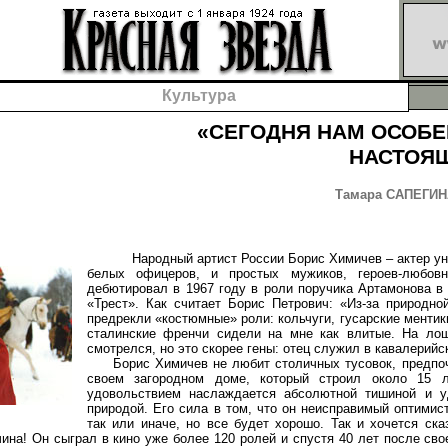
Культура
«СЕГОДНЯ НАМ ОСОБ
НАСТОЯЩ
Тамара САПЕГИНА
Народный артист России Борис Химичев – актер уни
белых офицеров, и простых мужиков, героев-любовн
дебютировал в 1967 году в роли поручика Артамонова в
«Трест». Как считает Борис Петрович: «Из-за природн
предрекли «костюмные» роли: кольчуги, гусарские ментик
сталинские френчи сидели на мне как влитые. На ло
смотрелся, но это скорее гены: отец служил в кавалерийс
Борис Химичев не любит столичных тусовок, предпоч
своем загородном доме, который строил около 15 л
удовольствием наслаждается абсолютной тишиной и у
природой. Его сила в том, что он неисправимый оптимист
так или иначе, но все будет хорошо. Так и хочется ска
ина! Он сыграл в кино уже более 120 ролей и спустя 40 лет после сво