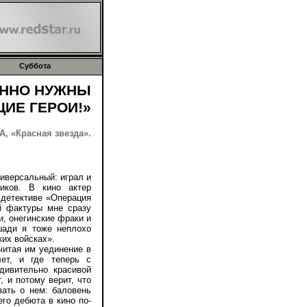
Суббота
ЕННО НУЖНЫ
ИЕ ГЕРОИ!»
, «Красная звезда».
версальный: играл и
иков. В кино актер
 детективе «Операция
ой фактуры мне сразу
и, онегинские фраки и
шади я тоже неплохо
ких войсках».
итая им уединение в
ет, и где теперь с
дивительно красивой
, и потому верит, что
зать о нем: баловень
его дебюта в кино по-