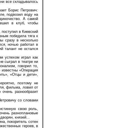
изни все складывалось
ает Борис Петрович:
ле, подвозил воду на
диночество. А самой
ешил в клуб, чтобы
 поступил в Киевский
зным победила тяга к
ны сразу в несколько
ся, ночью работал в
ий талант не остался
м успехом играл как
не сыграл в театре ни
онализм, говорил то,
ее известны «Операция
ить», «Отцы и дети»,
роятно, поэтому не
ля, фильма, ловил от
 очень разнообразит
Петровичу со словами
истинную свою роль,
очень разноплановые
дворян, князей...
на, покоритель сотен
ужественных героев, в