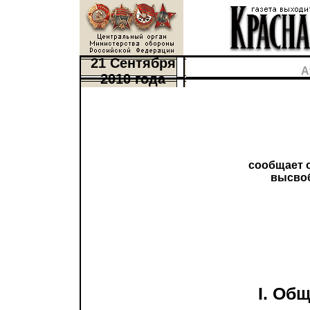
21 Сентября
А
2010 года
сообщает 
высвоб
I. Об