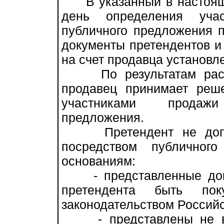
В указанный в настоящ
день определения учас
публичного предложения п
документы претендентов и
на счет продавца установл
По результатам рассмо
продавец принимает реш
участниками продаж
предложения.
Претендент не допуск
посредством публичног
основаниям:
- представленные доку
претендента быть пок
законодательством Россий
- представлены не все