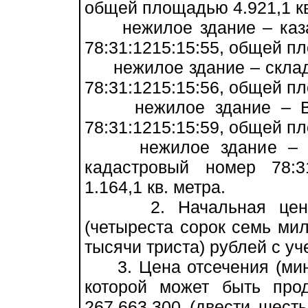
общей площадью 4.921,1 кв
нежилое здание – казар
78:31:1215:15:55, общей пл
нежилое здание – склад 
78:31:1215:15:56, общей пл
нежилое здание – ВАИ,
78:31:1215:15:59, общей пл
нежилое здание – гара
кадастровый номер 78:3
1.164,1 кв. метра.
2. Начальная цена ре
(четыреста сорок семь ми
тысячи триста) рублей с у
3. Цена отсечения (мин
которой может быть про
267.663.300 (двести шест