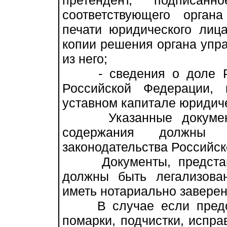
претендент, подписан
соответствующего орган
печати юридического лиц
копии решения органа упр
из него;
- сведения о доле Рос
Российской Федерации, 
уставном капитале юридиче
Указанные документы
содержания должны со
законодательства Российс
Документы, представл
должны быть легализова
иметь нотариально заверен
В случае если предста
помарки, подчистки, испра