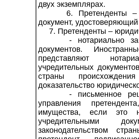
двух экземплярах.
6. Претенденты – фи
документ, удостоверяющий
7. Претенденты – юридич
- нотариально завер
документов. Иностран
представляют нотар
учредительных документов
страны происхождени
доказательство юридическо
- письменное решени
управления претендент
имущества, если это н
учредительными до
законодательством стра