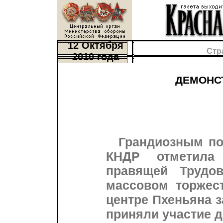
12 Октября
Стр
2010 года
ДЕМОНС
Грандиозным по
КНДР отметила
правящей Трудо
массовом торжес
центре Пхеньяна 
приняли участие д