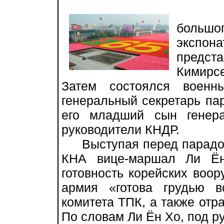
Торж
большо
эксп
предст
Кимирсе
Затем состоялся военн
генеральный секретарь па
его младший сын генер
руководители КНДР.
Выступая перед парадом,
КНА вице-маршал Ли Ён
готовность корейских воор
армия «готова грудью в
комитета ТПК, а также от
По словам Ли Ён Хо, под р