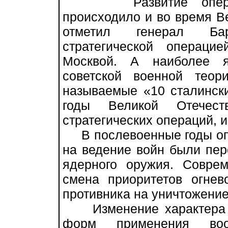
Развитие оперативно
происходило и во время В
отметил генерал Ба
стратегической операци
Москвой. А наиболее я
советской военной теор
называемые «10 сталински
годы Великой Отечес
стратегических операций, и
В послевоенные годы опе
на ведение войн были пер
ядерного оружия. Совре
смена приоритетов огнев
противника на уничтожение
Изменение характера во
форм применения воо