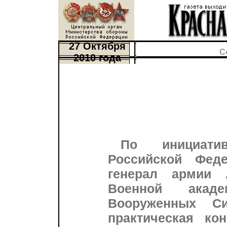
27 Октября
С
2010 года
По инициати
Российской Феде
генерал армии 
Военной акаде
Вооруженных С
практическая ко