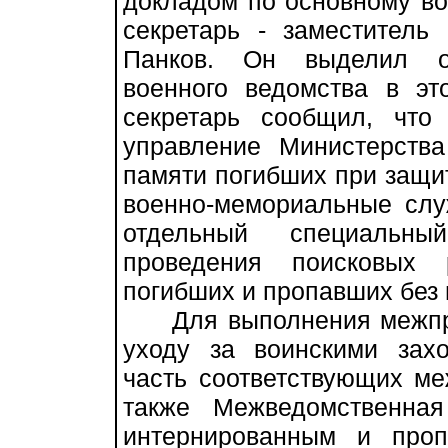
докладом по основному во
секретарь - заместител
Панков. Он выделил о
военного ведомства в это
секретарь сообщил, что
управление Министерств
памяти погибших при защит
военно-мемориальные слу
отдельный специальн
проведения поисковых 
погибших и пропавших без 
Для выполнения межпра
уходу за воинскими зах
часть соответствующих ме
также Межведомственна
интернированным и проп