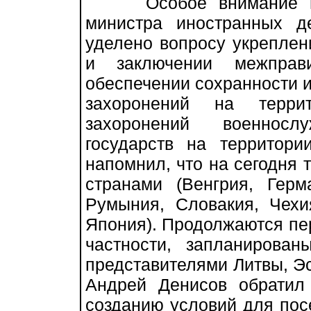
Особое внимание в до
министра иностранных 
уделено вопросу укреплен
и заключении межправи
обеспечении сохранности и
захоронений на терри
захоронений военнос
государств на территор
напомнил, что на сегодня 
странами (Венгрия, Герм
Румыния, Словакия, Чехи
Япония). Продолжаются пер
частности, запланирова
представителями Литвы, Эс
Андрей Денисов обрати
созданию условий для пос