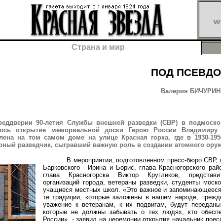
Страна и мир
ПОД ПСЕВД
Валерия БИЧУРИНА
реддверии 90-летия Службы внешней разведки (СВР) в подмоско
лось открытие мемориальной доски Герою России Владимиру 
лена на том самом доме на улице Красная горка, где в 1930-19
рный разведчик, сыгравший важную роль в создании атомного оруж
В мероприятии, подготовленном пресс-бюро СВР, п
Барковского - Ирина и Борис, глава Красногорского рай
глава Красногорска Виктор Кругликов, представи
организаций города, ветераны разведки, студенты моско
учащиеся местных школ. «Это важное и запоминающееся
те традиции, которые заложены в нашем народе, прежд
уважение к ветеранам, к их подвигам, будут переданы
которые не должны забывать о тех людях, кто обеспе
России», - заявил на церемонии открытия начальник пре