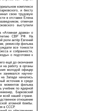
ориальном комплексе
Барковского, и бюсту
ачинал свою трудовую
сти в отставке Елена
разведчиком, отмечая
ковского выступили
а «Атомная драма» о
0-летию СВР РФ. На
й роли актёр Евгений
кам, режиссёр фильма
уждали все тонкости
ресса и собранности,
езды» о подготовке к
его ещё до окончания
и на работу в органы
ания молодой офицер
н занимался научно-
 на Западе начались
ный источник в среде
 из моментов фильма
ь учебник по ядерной
нженер, Барковский
и всей нашей стране.
едственное отношение
ской атомной бомбы.
ия в СССР.
аний по обеспечению