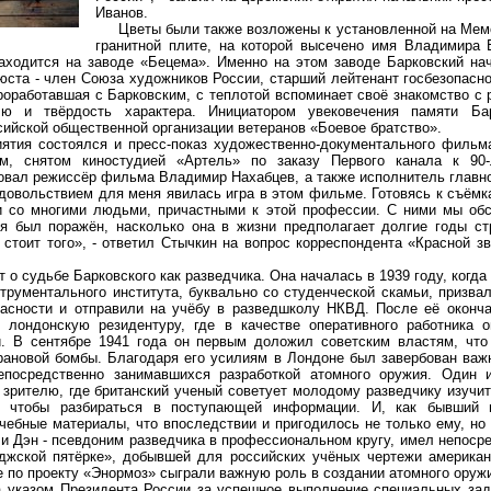
Иванов.
Цветы были также возложены к установленной на Мем
гранитной плите, на которой высечено имя Владимира 
находится на заводе «Бецема». Именно на этом заводе Барковский н
юста - член Союза художников России, старший лейтенант госбезопасно
роработавшая с Барковским, с теплотой вспоминает своё знакомство с 
ю и твёрдость характера. Инициатором увековечения памяти Бар
ийской общественной организации ветеранов «Боевое братство».
я состоялся и пресс-показ художественно-документального фильм
ом, снятом киностудией «Артель» по заказу Первого канала к 9
овал режиссёр фильма Владимир Нахабцев, а также исполнитель главно
довольствием для меня явилась игра в этом фильме. Готовясь к съём
и со многими людьми, причастными к этой профессии. С ними мы обс
 я был поражён, насколько она в жизни предполагает долгие годы ст
стоит того», - ответил Стычкин на вопрос корреспондента «Красной зв
судьбе Барковского как разведчика. Она началась в 1939 году, когда 
трументального института, буквально со студенческой скамьи, призвал
пасности и отправили на учёбу в разведшколу НКВД. После её оконч
 лондонскую резидентуру, где в качестве оперативного работника о
й. В сентябре 1941 года он первым доложил советским властям, что
рановой бомбы. Благодаря его усилиям в Лондоне был завербован важ
непосредственно занимавшихся разработкой атомного оружия. Один
зрителю, где британский ученый советует молодому разведчику изучит
 чтобы разбираться в поступающей информации. И, как бывший и
чебные материалы, что впоследствии и пригодилось не только ему, но 
и Дэн - псевдоним разведчика в профессиональном кругу, имел непоср
джской пятёрке», добывшей для российских учёных чертежи американ
по проекту «Энормоз» сыграли важную роль в создании атомного оруж
казом Президента России за успешное выполнение специальных зад