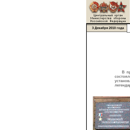
3 Декабря 2010 года
В п
состоя
установ
легенда