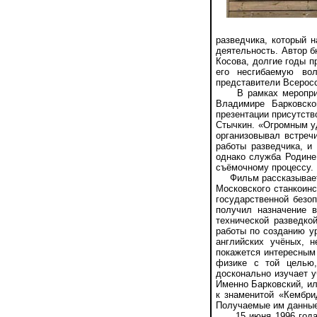
разведчика, который 
деятельность. Автор б
Косова, долгие годы п
его несгибаемую вол
представители Всеросс
В рамках мероприяти
Владимире Барковск
презентации присутств
Стычкин. «Огромным у
организовывал встреч
работы разведчика, и
однако служба Родине 
съёмочному процессу.
Фильм рассказывает о 
Московского станкоинс
государственной безо
получил назначение в
технической разведко
работы по созданию у
английских учёных, 
покажется интересным 
физике с той целью,
досконально изучает у
Именно Барковский, ил
к знаменитой «Кембри
Получаемые им данные 
15 июня 1996 года у