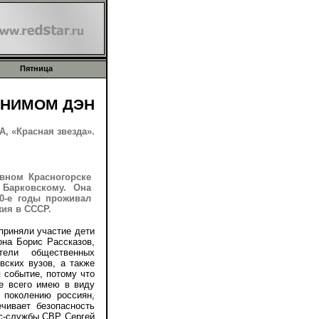
Пятница
ОНИМОМ ДЭН
, «Красная звезда».
вном Красногорске
Барковскому. Она
50-е годы проживал
ия в СССР.
риняли участие дети
она Борис Рассказов,
тели общественных
вских вузов, а также
 событие, потому что
е всего имею в виду
 поколению россиян,
чивает безопасность
сс-службы СВР Сергей