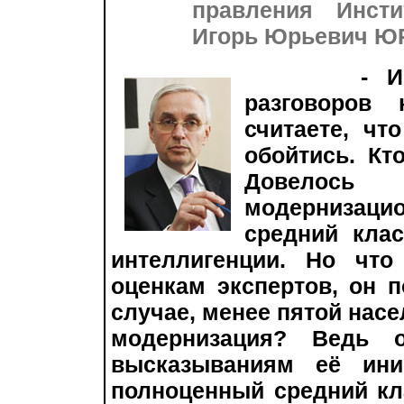
правления Инсти
Игорь Юрьевич Ю
- И
разговоров
считаете, чт
обойтись. Кт
Довелос
модернизацио
средний клас
интеллигенции. Но что
оценкам экспертов, он 
случае, менее пятой насе
модернизация? Ведь о
высказываниям её ини
полноценный средний кл