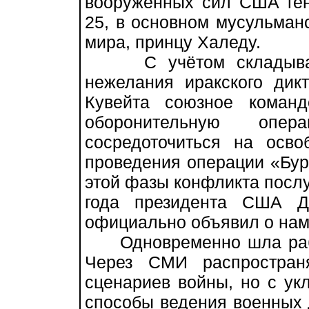
вооружённых сил США ге
25, в основном мусульманс
мира, принцу Халеду.
С учётом складывающ
нежелания иракского дик
Кувейта союзное команд
оборонительную оп
сосредоточиться на осв
проведения операции «Бур
этой фазы конфликта посл
года президента США Д
официально объявил о нам
Одновременно шла рабо
Через СМИ распространя
сценариев войны, но с у
способы ведения военных