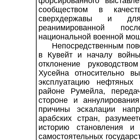
форсированного выставл
сообществом в качест
сверхдержавы и для,
реанимированной пос
национальной военной мощ
Непосредственным повод
в Кувейт и началу войн
отклонение руководство
Хусейна относительно в
эксплуатацию нефтяных
районе Румейла, переда
стороне и аннулирования
причины эскалации нап
арабских стран, разумее
историю становления и
самостоятельных государст