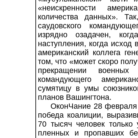
«неискренности амери
количества данных». Та
саудовского командующ
изрядно озадачен, ког
наступления, когда исход 
американский коллега ге
том, что «может скоро полу
прекращении военных 
командующего американ
сумятицу в умы союзнико
планов Вашингтона.
ОконЧание 28 февраля 1
победа коалиции, вырази
70 тысяч человек только
пленных и пропавших без