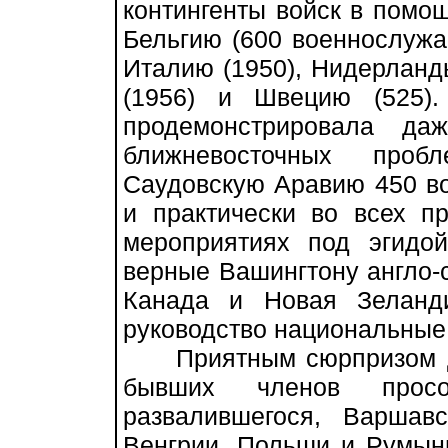
контингенты войск в помо
Бельгию (600 военнослужащ
Италию (1950), Нидерланды
(1956) и Швецию (525)
продемонстрировала да
ближневосточных проб
Саудовскую Аравию 450 во
и практически во всех п
мероприятиях под эгидо
верные Вашингтону англо-с
Канада и Новая Зеланд
руководство национальные 
Приятным сюрпризом дл
бывших членов просо
развалившегося, Варшавс
Венгрии, Польши и Румыни