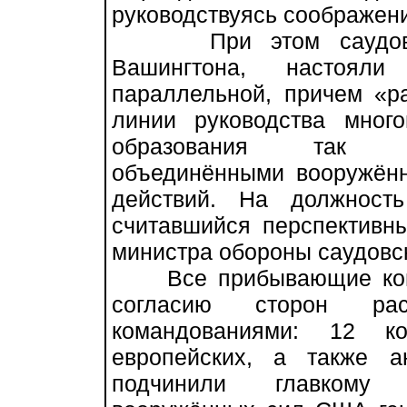
руководствуясь соображен
При этом саудовцы,
Вашингтона, настоял
параллельной, причем «ра
линии руководства мног
образования так н
объединёнными вооружён
действий. На должност
считавшийся перспективн
министра обороны саудовс
Все прибывающие конти
согласию сторон ра
командованиями: 12 ко
европейских, а также ан
подчинили главкому 