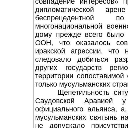
совпадение интересов» 
дипломатической аре
беспрецедентной п
многонациональной военн
дому прежде всего было 
ООН, что оказалось со
иракской агрессии, что 
следовало добиться ра
других государств рег
территории сопоставимой 
только мусульманских стра
Щепетильность ситуаци
Саудовской Аравией
официального альянса, а,
мусульманских святынь на
не допускало присутств