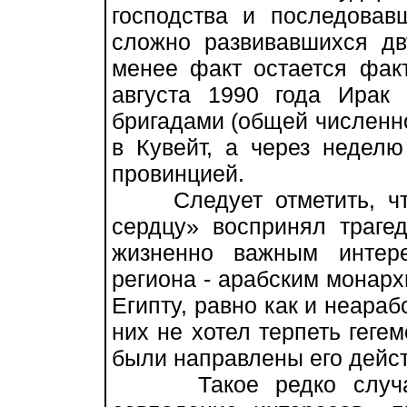
господства и последовав
сложно развивавшихся дв
менее факт остается факт
августа 1990 года Ирак
бригадами (общей численно
в Кувейт, а через неделю
провинцией.
Следует отметить, что
сердцу» воспринял траге
жизненно важным интер
региона - арабским монарх
Египту, равно как и неараб
них не хотел терпеть геге
были направлены его дейст
Такое редко случающ