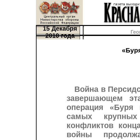
15 Декабря
Гео
2010 года
«Бур
Война в Персидс
завершающем эт
операция «Буря 
самых крупных
конфликтов конц
войны продолж