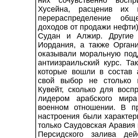
них сочувственно восп
Хусейна, расценив их 
перераспределение общ
доходов от продажи нефти)
Судан и Алжир. Другие 
Иордания, а также Орган
оказывали моральную подд
антиизраильский курс. Та
которые вошли в состав 
свой выбор не столько 
Кувейт, сколько для восп
лидером арабского мир
военном отношении. В п
настроения были характер
только Саудовская Аравия 
Персидского залива де