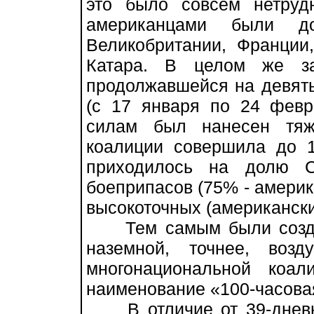
это было совсем нетруд
американцами были д
Великобритании, Франции
Катара. В целом же за
продолжавшейся на девять
(с 17 января по 24 февр
силам был нанесен тяж
коалиции совершила до 1
приходилось на долю С
боеприпасов (75% - америка
высокоточных (американски
Тем самым были создан
наземной, точнее, воз
многонациональной коал
наименование «100-часова
В отличие от 39-дневно