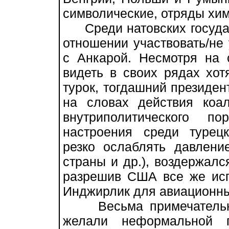
символические, отряды хим
Среди натовских государ
отношении участвовать/не 
с Анкарой. Несмотря на 
видеть в своих рядах хот
турок, тогдашний президен
на словах действия коа
внутриполитического п
настроения среди турец
резко ослаблять давлени
страны и др.), воздержалс
разрешив США все же исп
Инджирлик для авиационны
Весьма примечательно,
желали неформальной п