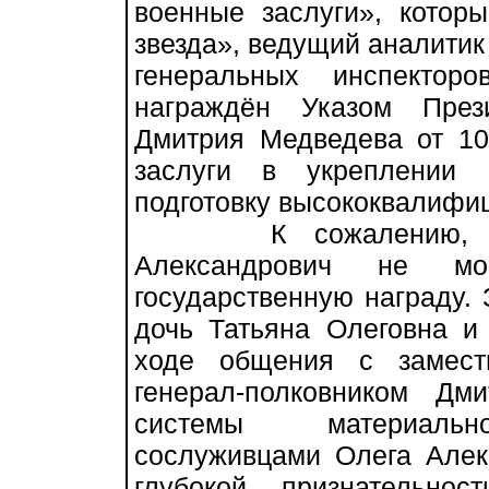
военные заслуги», котор
звезда», ведущий аналитик
генеральных инспектор
награждён Указом През
Дмитрия Медведева от 1
заслуги в укреплении 
подготовку высококвалифи
К сожалению, по с
Александрович не м
государственную награду. 
дочь Татьяна Олеговна и
ходе общения с замест
генерал-полковником Дм
системы материально-
сослуживцами Олега Алек
глубокой признательнос