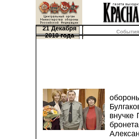
21 Декабря
События
2010 года
В Мо
оборон
Булгако
внучке 
брон
Алекс