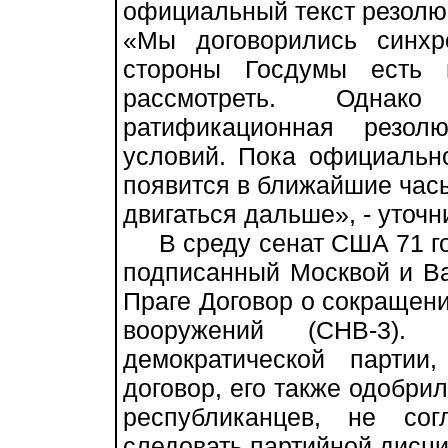
официальный текст резолю
«Мы договорились синхр
стороны Госдумы есть г
рассмотреть. Одна
ратификационная резол
условий. Пока официально
появится в ближайшие часы
двигаться дальше», - уточн
В среду сенат США 71 гол
подписанный Москвой и Ва
Праге Договор о сокращени
вооружений (СНВ-3).
демократической партии
договор, его также одобри
республиканцев, не со
следовать партийной дисц