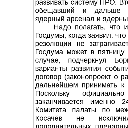
развивать систему ПРО. Вт
обещавший и дальше мо
ядерный арсенал и ядерны
Надо полагать, что им
Госдумы, когда заявил, что
резолюции не затрагивае
Госдума может в пятницу 
случае, подчеркнул Бо
варианты развития событ
договор (законопроект о р
дальнейшем принимать к н
Поскольку официальн
заканчивается именно 2
Комитета палаты по ме
Косачёв не исключи
дополнительных пленарны