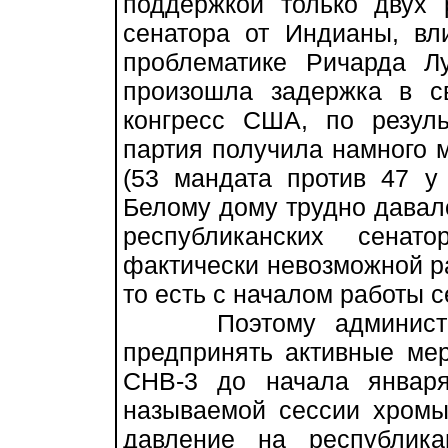
поддержкой только двух 
сенатора от Индианы, вл
проблематике Ричарда Лу
произошла задержка в с
конгресс США, по резуль
партия получила намного м
(53 мандата против 47 у 
Белому дому трудно давал
республиканских сенат
фактически невозможной ра
то есть с началом работы с
Поэтому администра
предпринять активные ме
СНВ-3 до начала январ
называемой сессии хромы
давление на республик