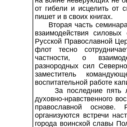
на войне неверующих не бы
от гибели и исцелить от 
пишет и в своих книгах.
Вторая часть семинара 
взаимодействия силовых 
Русской Православной Цер
флот тесно сотруднича
частности, о взаимод
разнородных сил Северно
заместитель командую
воспитательной работе кап
За последние пять лет
духовно-нравственного во
православной основе. 
организуются встречи нас
города воинской славы По