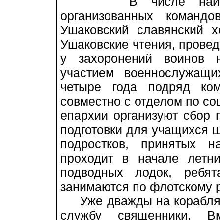
В числе наиболее 
организованных команд
Ушаковский славянский 
Ушаковские чтения, прове
у захоронений воинов 
участием военнослужащ
четыре года подряд ко
совместно с отделом по с
епархии организуют сбор 
подготовки для учащихся 
подростков, принятых 
проходит в начале летн
подводных лодок, ребя
занимаются по флотскому 
Уже дважды на кораблях
службу священники. В