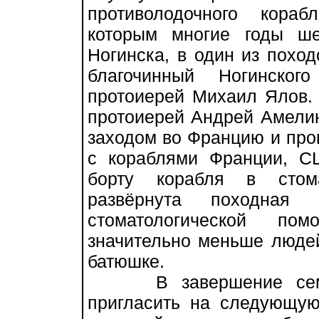
противолодочного кора
которым многие годы ше
Ногинска, в один из похо
благочинный Ногинског
протоиерей Михаил Ялов.
протоиерей Андрей Амелин
заходом во Францию и пр
с кораблями Франции, С
борту корабля в стома
развёрнута походна
стоматологической п
значительно меньше людей
батюшке.
В завершение семин
пригласить на следующую