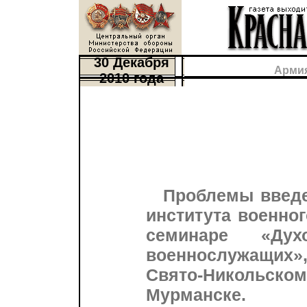
30 Декабря
Армия
2010 года
Проблемы введ
института военно
семинаре «Дух
военнослужащих»,
Свято-Никольск
Мурманске.