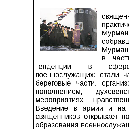
В с
священ
практи
Мурман
собрав
Мурман
в част
тенденции в сфере
военнослужащих: стали ч
береговые части, органи
пополнением, духове
мероприятиях нравствен
Введение в армии и на
священников открывает н
образования военнослужащ