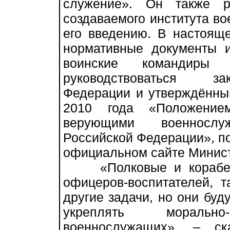
служение». Он также р
создаваемого института во
его введению. В настоящ
нормативные документы 
воинские командир
руководствоваться за
Федерации и утверждённы
2010 года «Положение
верующими военносл
Российской Федерации», по
официальном сайте Минист
«Полковые и корабель
офицеров-воспитателей, т
другие задачи, но они буд
укреплять морально-
военнослужащих», – ск