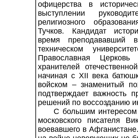
офицерства в историче
выступлении руководи
религиозного образова
Тучков. Кандидат истор
время преподававший в
техническом университ
Православная Церковь
хранителей отечественно
начиная с XII века батюш
войском – знаменитый по
подтверждает важность 
решений по воссозданию ин
С большим интересом б
московского писателя Ви
воевавшего в Афганистане. 