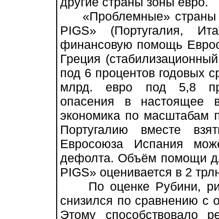
другие страны зоны евро.
«Проблемные» страны ЕС
PIGS» (Португалия, Ит
финансовую помощь Еврос
Греция (стабилизационный
под 6 процентов годовых ср
млрд. евро под 5,8 пр
опасения в настоящее 
экономика по масштабам 
Португалию вместе взя
Евросоюза Испания може
дефолта. Объём помощи д
PIGS» оценивается в 2 трлн
По оценке Рубини, рис
снизился по сравнению с 
Этому способствовало р