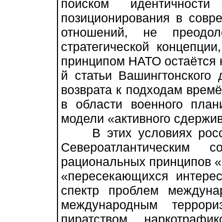
поиском идентичност
позиционирования в совр
отношений, не преодо
стратегической концепци
принципом НАТО остаётся к
й статьи Вашингтонского 
возврата к подходам времё
в области военного план
модели «активного сдержи
В этих условиях росси
Североатлантическим с
рациональных принципов «
«пересекающихся интерес
спектр проблем междуна
международным террори
пиратством, наркотрафи