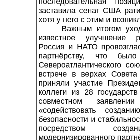
последовательная пози
заставила сенат США рати
хотя у него с этим и возни
Важным итогом уходяще
известное улучшение ро
Россия и НАТО провозгла
партнёрству, что был
Североатлантического со
встрече в верхах Совета
приняли участие Презид
коллеги из 28 государст
совместном заявлени
«содействовать создан
безопасности и стабильнос
посредством созда
модернизированного партнё