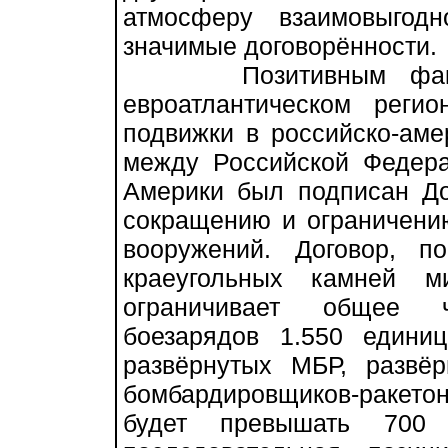
атмосферу взаимовыгодн
значимые договорённости.
Позитивным факторо
евроатлантическом рег
подвижки в российско-аме
между Российской Федер
Америки был подписан Д
сокращению и ограничению
вооружений. Договор, 
краеугольных камней м
ограничивает общее 
боезарядов 1.550 едини
развёрнутых МБР, развё
бомбардировщиков-раке
будет превышать 700 