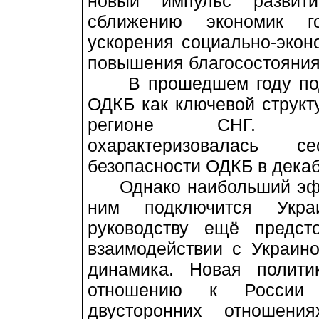
новый импульс развити
сближению экономик го
ускорения социально-эконо
повышения благосостояния
В прошедшем году подт
ОДКБ как ключевой структ
регионе СНГ. Кон
охарактеризовалась с
безопасности ОДКБ в декаб
Однако наибольший эффек
ним подключится Укра
руководству ещё предст
взаимодействии с Украино
динамика. Новая полити
отношению к России 
двусторонних отношени