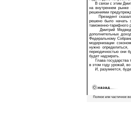
В связи с этим Дмитр
на внутреннем рынке 
решениями предупрежд
Президент сказал, ч
решено было начать 
таможенно-тарифного 
Дмитрий Медведев т
дополнительных доход
Федеральному Собрани
модернизации сэконо
нужно определиться,
периодичностью они бу
будет надзирать.
Глава государства так
в этом году урожай, в
И, разумеется, будет
Полное или частичное в