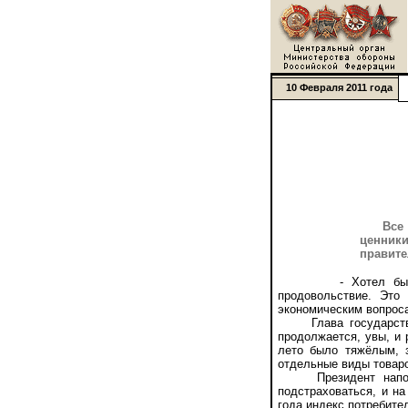
10 Февраля 2011 года
Все
ценники
правите
- Хотел бы услы
продовольствие. Это
экономическим вопрос
Глава государства о
продолжается, увы, и 
лето было тяжёлым, 
отдельные виды товар
Президент напомнил
подстраховаться, и на
года индекс потребител