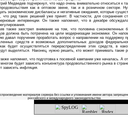
ий Медведев подчеркнул, что надо очень внимательно относиться к та
продовольствия как в оптовом звене, так и в розничном секторе. Н
ать экономические дисбалансы и негативные ожидания, которые сущест
то ряд таких решений уже принят. В частности, для сохранения ст
зерновые интервенции. Он также напомнил, что в декабре обсуждал
регулирования.
акже заострил внимание на том, что половина сэкономленных б
ов должна быть потрачена на цели модернизации экономики. Он напо
ю давал поручение проработать вопрос о направлении на поддержку п
мленных средств и возможных дополнительных доходов федерально
 как будет осуществляться перераспределение этих средств, в как
дут выделяться. Наконец, нужно решить, кто может принимать такие р
же напомнил, что подготовка к посевной кампании уже началась. А от 
о многом будет зависеть конъюнктура продовольственного рынка в стране
 зависеть инфляция.
оспроизведение материалов сервера без ссылки и упоминания имени автора запрещен
российского и международного законодательства