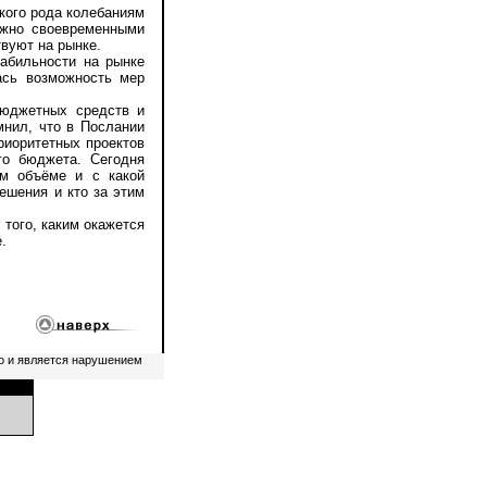
кого рода колебаниям
ужно своевременными
вуют на рынке.
абильности на рынке
ась возможность мер
юджетных средств и
мнил, что в Послании
риоритетных проектов
го бюджета. Сегодня
ом объёме и с какой
ешения и кто за этим
того, каким окажется
.
о и является нарушением