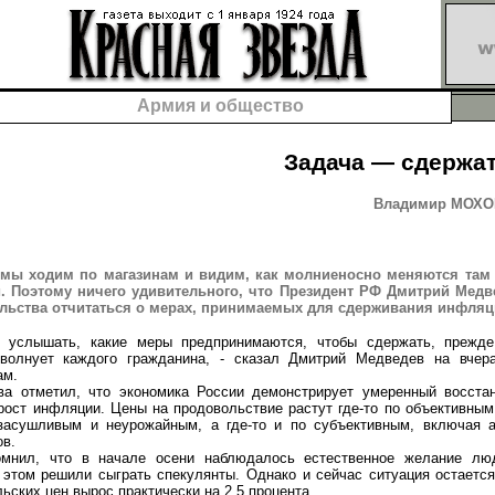
Армия и общество
Задача — сдержа
Владимир МОХОВ
 мы ходим по магазинам и видим, как молниеносно меняются там
. Поэтому ничего удивительного, что Президент РФ Дмитрий Медв
льства отчитаться о мерах, принимаемых для сдерживания инфляц
шать, какие меры предпринимаются, чтобы сдержать, прежде 
 волнует каждого гражданина, - сказал Дмитрий Медведев на вче
ам.
тметил, что экономика России демонстрирует умеренный восстан
рост инфляции. Цены на продовольствие растут где-то по объективным
засушливым и неурожайным, а где-то и по субъективным, включая 
ов.
, что в начале осени наблюдалось естественное желание люд
 этом решили сыграть спекулянты. Однако и сейчас ситуация остается
ьских цен вырос практически на 2,5 процента.