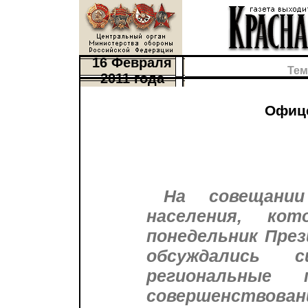
16 Февраля
Тем
2011 года
Офице
На совещани
населения, ко
понедельник Пре
обсуждались с
региональные
совершенст