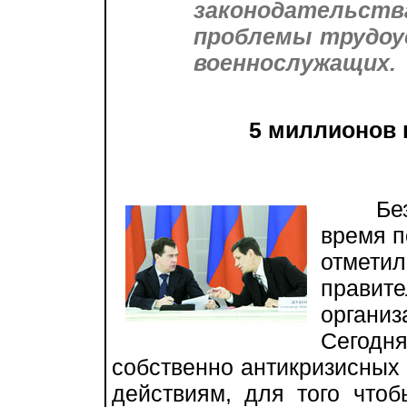
законодательства
проблемы трудоу
военнослужащих.
5 миллионов в
Безраб
время п
отмет
прави
орган
Сегодн
собственно антикризисных
действиям, для того что