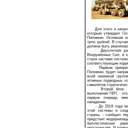
Для этого и началос
которым утвердил Го
Поповкин. Основная з
трлн. рублей. В случа
должна быть реализов
Двухлетняя работа
Вооружённых Сил, в к
стали частями постоян
соответствующие корре
Первым приоритетом
Поповкин, будет напр
всей наземной группи
атомных подводных ло
самолётов стратегическ
Второй блок, кото
выполнения ГВП, - это
первую очередь име
нападении.
- До 2018 года мы 
этой системы и созд
страны, - сообщил пе
предстоит модернизац
баллистических ра
пространстве. И конеч