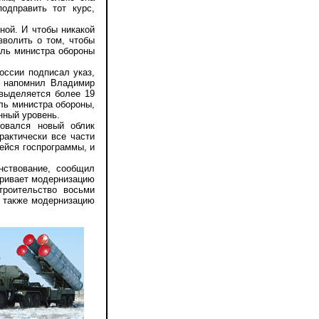
одправить тот курс,
ой. И чтобы никакой
зволить о том, чтобы
ель министра обороны
ссии подписал указ,
, напомнил Владимир
 выделяется более 19
ель министра обороны,
нный уровень.
вался новый облик
рактически все части
щейся госпрограммы, и
ствование, сообщил
тривает модернизацию
троительство восьми
а также модернизацию