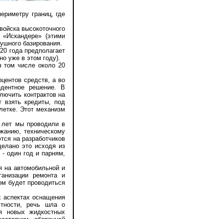
ериметру границ, где
войска высокоточного
 «Искандере» (этими
душного базирования.
20 года предполагает
о уже в этом году).
 том числе около 20
ентов средств, а во
едентное решение. В
лючить контрактов на
т взять кредиты, под
летке. Этот механизм
 лет мы проводили в
ржанию, техническому
тся на разработчиков
елано это исходя из
 - один год и парням,
 на автомобильной и
ганизации ремонта и
зом будет проводиться
 аспектах оснащения
тности, речь шла о
ия новых жидкостных