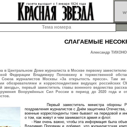
Тема номера
СЛАГАЕМЫЕ НЕСО
Александр ТИХОНОВ
ра в Центральном Доме журналиста в Москве первому заместител
ской Федерации Владимиру Поповкину в торжественной обста
 Союза журналистов Москвы «За открытость прессе». Там же
ми обозревателями и корреспондентами ведущих российских С
й звезды», первый заместитель главы военного ведомства расска
оружения Вооружённых Сил России в период до 2020 года и о
стов.
Первый заместитель министра обороны РФ
поздравления журналистов с Днём защитника Отечества, о
военные корреспонденты тоже бывают на передовой и и
о том, как живут и чем занимаются армия и флот.
- Нам очень важно, чтобы эта информация была объект
Владимир Поповкин и добавил, что журналистская крит