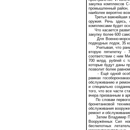
закупка комплексов С
промышленный район, 
наиболее вероятно воз
Третья важнейшая зад
оружия. Речь здесь,
комплексами будет осн
Что касается развити
закупку более 600 само
Для Военно-морского
подводных лодок, 35 к
Учитывая, что раньше
вторую пятилетку - 
соответствии с ним Ми
700 млрд. рублей с т
которые будут даны пр
позволит более равно
- Ещё одной особенн
рамках гособоронзака
обслуживанию и ремонт
и специально созданн
того, что все части с
вчера призванным в ар
По словам первого за
бронетанковой техни
обслуживания вооружен
ремонт и обслуживание
Затем Владимир Попо
Вооружённых Сил нов
беспилотных летател