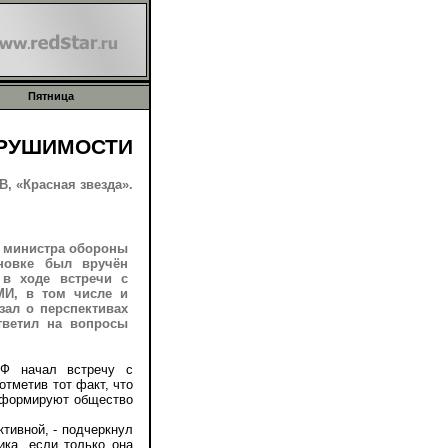
Пятница
КРУШИМОСТИ
, «Красная звезда».
ю министра обороны
новке был вручён
 в ходе встречи с
МИ, в том числе и
зал о перспективах
тветил на вопросы
 начал встречу с
тметив тот факт, что
нформируют общество
ивной, - подчеркнул
ика, если только она