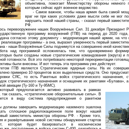
объективна, помогает Министерству обороны немного п
которым сейчас идёт военное ведомство.
- Самое важное, чтобы наша армия была самой мощн
враг ни при каких условиях даже мысли себе не мог по
нарушить покой нашей страны, - сказал первый заместит
РФ.
ь перевооружение наших Вооружённых Сил. 31 декабря Президент Ро
сударственную программу вооружений (ГПВ) на период до 2020 года
адача согласно этому документу - модернизация нашей армии, на что
е реализации программы - а она, выразил уверенность первый заместит
ана - наши Вооружённые Силы поднимутся на совершенно иной качестве
 над программой осложнялась тем, что одновременно формиро
оторых были созданы новые стратегические командования (округа) и п
ной готовности. Всё это потребовало некоторой переориентации готовя
ктивы были внесены. И вот теперь эта программа уже действует.
 ГПВ являются Стратегические ядерные силы. На их совершен
авлено примерно 10 процентов всех выделенных средств. Оно предусма
ровки СЯС, то есть Ракетных войск стратегического назначения, с
док стратегического назначения и оснащение их ракетами «Булава», 
ой авиации (Ту-160 и Ту-95МС).
рый предполагается активно развивать в рамках
, так сказать, «стратегические оборонительные силы». В
ется в виду система предупреждения о ракетном
должны завершить модернизацию наземного эшелона
ать сплошное радиолокационное поле вокруг нашей
рвый заместитель министра обороны РФ. - Кроме того,
ия и развёртывание новой системы обнаружения стартов
кет, которая будет базироваться в космическом
но же, поступление в войска систем С-400, разработка и