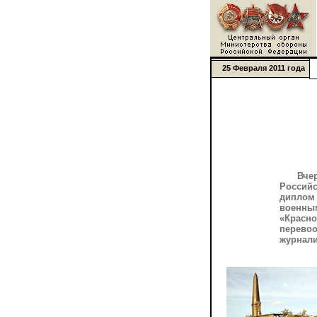
25 Февраля 2011 года
Вче
Россий
диплом
военны
«Красно
перево
журнали