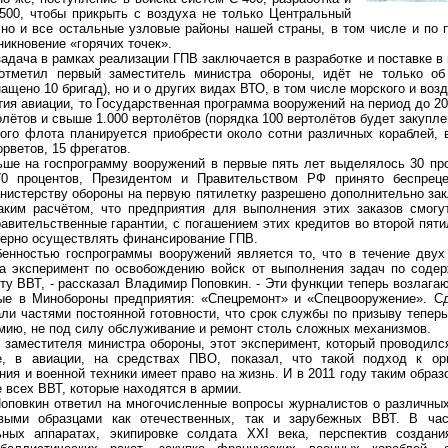
-500, чтобы прикрыть с воздуха не только Центральный
но и все остальные узловые районы нашей страны, в том числе и по п
никновение «горячих точек».
ача в рамках реализации ГПВ заключается в разработке и поставке в 
 отметил первый заместитель министра обороны, идёт не только об
ащено 10 бригад), но и о других видах ВТО, в том числе морского и воз
я авиации, то Государственная программа вооружений на период до 20
лётов и свыше 1.000 вертолётов (порядка 100 вертолётов будет закуплен
 флота планируется приобрести около сотни различных кораблей, в
орветов, 15 фрегатов.
 на госпрограмму вооружений в первые пять лет выделялось 30 проц
70 процентов, Президентом и Правительством РФ принято беспрец
нистерству обороны на первую пятилетку разрешено дополнительно зак
аким расчётом, что предприятия для выполнения этих заказов смогу
авительственные гарантии, с погашением этих кредитов во второй пяти
мерно осуществлять финансирование ГПВ.
остью госпрограммы вооружений является то, что в течение двух
за эксперимент по освобождению войск от выполнения задач по соде
у ВВТ, - рассказал Владимир Поповкин. - Эти функции теперь возлагаю
ые в Минобороны предприятия: «Спецремонт» и «Спецвооружение». Сд
тали частями постоянной готовности, что срок службы по призыву теперь
мию, не под силу обслуживание и ремонт столь сложных механизмов.
местителя министра обороны, этот эксперимент, который проводился
ке, в авиации, на средствах ПВО, показал, что такой подход к ор
ия и военной техники имеет право на жизнь. И в 2011 году таким обра
 всех ВВТ, которые находятся в армии.
вкин ответил на многочисленные вопросы журналистов о различных
ыми образцами как отечественных, так и зарубежных ВВТ. В час
ьных аппаратах, экипировке солдата XXI века, перспектив создан