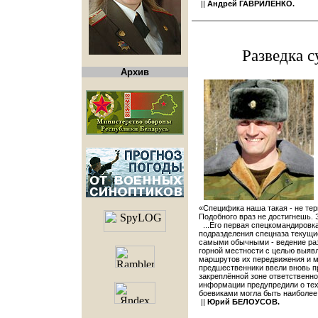
||
Андрей ГАВРИЛЕНКО.
Разведка с
Архив
«Специфика наша такая - не те
Подобного враз не достигнешь. 
...Его первая спецкомандировк
подразделения спецназа текущи
самыми обычными - ведение ра
горной местности с целью выяв
маршрутов их передвижения и м
предшественники ввели вновь п
закреплённой зоне ответственно
информации предупредили о тех 
боевиками могла быть наиболее
||
Юрий БЕЛОУСОВ.