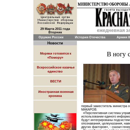
29 Марта 2011 года
ежедневная э
Вторник
Оружие России
История Отечества
Армия X
Новости
В ногу 
Моряки готовятся к
«Помору»
Всероссийское казачье
единство
ВЕСТИ
Иностранная военная
хроника
первый заместитель министра о
МАКАРОВ.
«Перспективная система управ
использовании единого информа
будут интегрированы подсистем
опознавания, целеуказания, нав
других факторов», - сказал ген