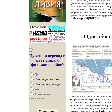
Он сообщил, что сейчас развёр
единого информационного прост
обеспечения, позволяющего осу
обстановки, отображение её на
координатами всех объектов и 
принятие решений командирами
||
Виктор ХУДОЛЕЕВ.
«Одиссей» с
Нужен ли перевод в
цвет старых
фильмов о войне?
Да
Скорее да, чем нет
Скорее нет, чем да
нет
Мнение не
гражданское население и насел
сложилось
территории от угрозы атак со 
реализовывать все аспекты рез
меньше», - подчеркнул Расмусс
этом он напомнил, что на прош
начале двух операций НАТО - п