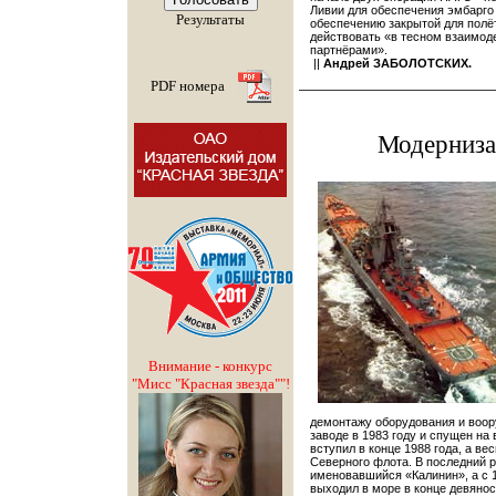
Ливии для обеспечения эмбарго
Результаты
обеспечению закрытой для полё
действовать «в тесном взаимод
партнёрами».
||
Андрей ЗАБОЛОТСКИХ.
PDF номера
Модерниза
Внимание - конкурс
"Мисс "Красная звезда""!
демонтажу оборудования и воор
заводе в 1983 году и спущен на 
вступил в конце 1988 года, а ве
Северного флота. В последний р
именовавшийся «Калинин», а с 
выходил в море в конце девянос