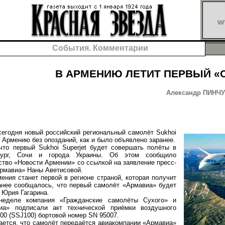
События. Комментарии
В АРМЕНИЮ ЛЕТИТ ПЕРВЫЙ «
Александр ПИНЧУК
годня новый российский региональный самолёт Sukhoi
в Армению без опозданий, как и было объявлено заранее.
первый Sukhoi Superjet будет совершать полёты в
рбург, Сочи и города Украины. Об этом сообщило
тво «Новости Армении» со ссылкой на заявление пресс-
Армавиа» Наны Аветисовой.
я станет первой в регионе страной, которая получит
Ранее сообщалось, что первый самолёт «Армавиа» будет
 Юрия Гагарина.
е компания «Гражданские самолёты Сухого» и
иа» подписали акт технической приёмки воздушного
100 (SSJ100) бортовой номер SN 95007.
тся, что самолёт передаётся авиакомпании «Армавиа»