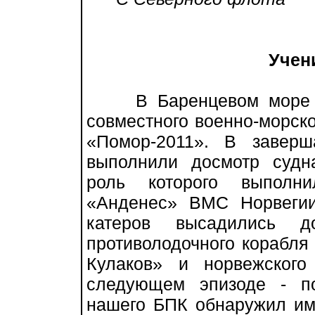
Учен
В Баренцевом море за
совместного военно-морско
«Помор-2011». В завер
выполнили досмотр судна
роль которого выполн
«Анденес» ВМС Норвегии
катеров высадились д
противолодочного корабля
Кулаков» и норвежского
следующем эпизоде - п
нашего БПК обнаружил им