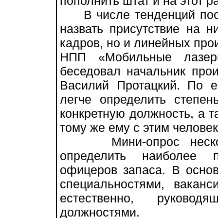
пополнить штат и на этот ра
В числе тенденций посл
назвать присутствие на н
кадров, но и линейных прои
НПП «Мобильные лазер
беседовал начальник прои
Василий Протацкий. По е
легче определить степен
конкретную должность, а та
тому же ему с этим челове
Мини-опрос нескольк
определить наиболее 
офицеров запаса. В осно
специальностями, ваканс
естественно, руковод
должностями.