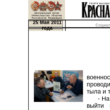
25 Мая 2011
Социал
года
Эта
военно
провод
тыла и 
- На р
выйти 