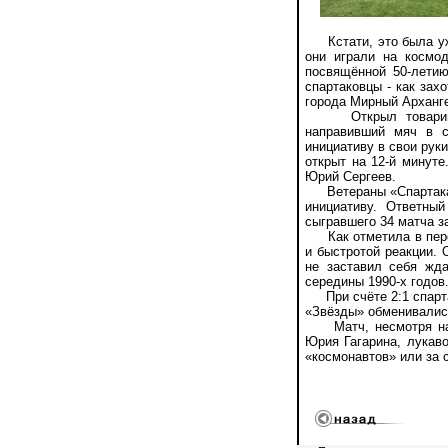
Кстати, это была уже
они играли на космо
посвящённой 50-летию
спартаковцы - как зах
города Мирный Арханге
Открыл товарищески
направивший мяч в с
инициативу в свои рук
открыт на 12-й минут
Юрий Сергеев.
Ветераны «Спартака», 
инициативу. Ответны
сыгравшего 34 матча з
Как отметила в перер
и быстротой реакции. 
не заставил себя жд
середины 1990-х годов
При счёте 2:1 спартак
«Звёзды» обменивались
Матч, несмотря на о
Юрия Гагарина, лукаво
«космонавтов» или за 