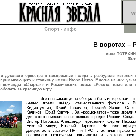
Спорт - инфо
В воротах – 
Анна ПОТЕХИНА
Фото
ки духового оркестра в воскресный полдень разбудили жителей 
 примыкающего к стадиону имени Игоря Нетто. Многие из них, узна
й команды «Спартак» и Космических войск «Рокот», изменили 
оболеть за красивую игру.
Игра на самом деле обещала быть интересной. Ещё 
белых играли звёзды отечественного футбола - Р
Хидиятуллин, Юрий Гаврилов, Георгий Ярцев, Олег
Кечинов, Юрий Ковтун... За «космонавтов» тоже играли 
для этого приехавшие из разных городов России. Среди
Виктор Потоцкий, Александр Пересёлкин, Сергей Пахом
Николай Бикус, Евгений Широков... На поле офице
дежурство в системе ПРН и ПРО, участники пусков ко
различного назначения, кандидаты и доктора нау