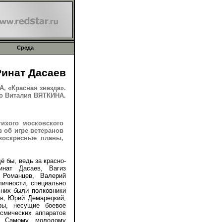
Среда
Ринат Дасаев
, «Красная звезда».
 Виталия ВЯТКИНА.
тихого московского
в об игре ветеранов
воскресные планы,
бы, ведь за красно-
инат Дасаев, Вагиз
 Романцев, Валерий
личности, специально
 них были полковники
ов, Юрий Демарецкий,
ры, несущие боевое
смических аппаратов
к. Самому молодому