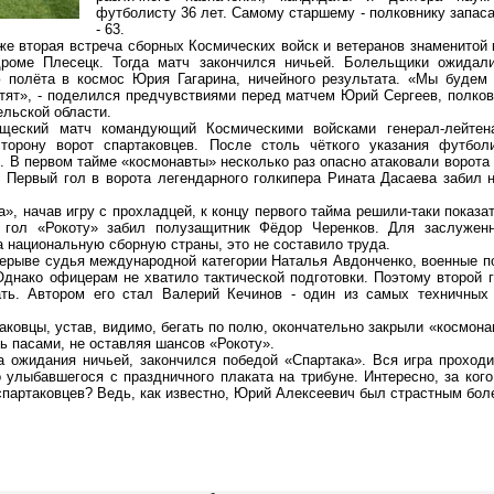
футболисту 36 лет. Самому старшему - полковнику запас
- 63.
 вторая встреча сборных Космических войск и ветеранов знаменитой 
дроме Плесецк. Тогда матч закончился ничьей. Болельщики ожидали
 полёта в космос Юрия Гагарина, ничейного результата. «Мы будем 
отят», - поделился предчувствиями перед матчем Юрий Сергеев, полков
льской области.
й матч командующий Космическими войсками генерал-лейтенан
торону ворот спартаковцев. После столь чёткого указания футбол
и. В первом тайме «космонавты» несколько раз опасно атаковали ворота
е. Первый гол в ворота легендарного голкипера Рината Дасаева забил
начав игру с прохладцей, к концу первого тайма решили-таки показат
й гол «Рокоту» забил полузащитник Фёдор Черенков. Для заслуженн
а национальную сборную страны, это не составило труда.
ыве судья международной категории Наталья Авдонченко, военные по
Однако офицерам не хватило тактической подготовки. Поэтому второй г
ать. Автором его стал Валерий Кечинов - один из самых техничных
.
овцы, устав, видимо, бегать по полю, окончательно закрыли «космонав
 пасами, не оставляя шансов «Рокоту».
жидания ничьей, закончился победой «Спартака». Вся игра проходи
 улыбавшегося с праздничного плаката на трибуне. Интересно, за кого
спартаковцев? Ведь, как известно, Юрий Алексеевич был страстным б