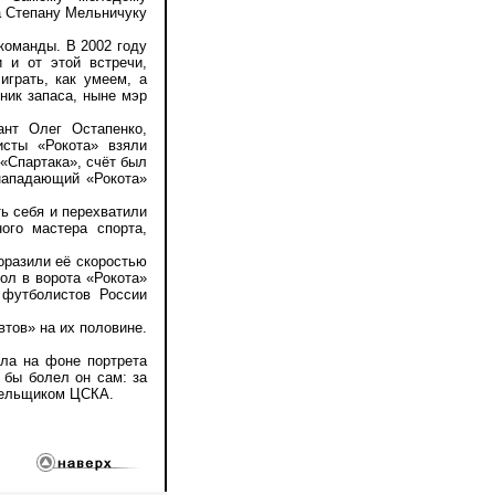
а Степану Мельничуку
команды. В 2002 году
 и от этой встречи,
играть, как умеем, а
ник запаса, ныне мэр
т Олег Остапенко,
исты «Рокота» взяли
 «Спартака», счёт был
 нападающий «Рокота»
ь себя и перехватили
ого мастера спорта,
разили её скоростью
ол в ворота «Рокота»
 футболистов России
тов» на их половине.
ла на фоне портрета
 бы болел он сам: за
олельщиком ЦСКА.