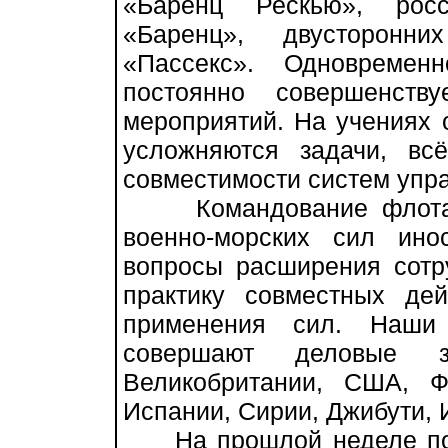
«Баренц Рескью», росс
«Баренц», двусторонни
«Пассекс». Одновремен
постоянно совершенств
мероприятий. На учениях 
усложняются задачи, вс
совместимости систем упра
Командование флота в 
военно-морских сил ино
вопросы расширения сотр
практику совместных де
применения сил. Наши
совершают деловые 
Великобритании, США, Ф
Испании, Сирии, Джибути, 
На прошлой неделе пос