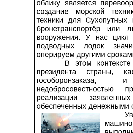
облику является перевоо
создание морской техни
техники для Сухопутных 
бронетранспортёр или л
вооружения. У нас цикл
подводных лодок знач
оперируем другими срокам
В этом контексте обн
президента страны, к
гособоронзаказа,
недобросовестностью 
реализации заявленны
обеспеченных денежными 
Уверен
машин
выполни