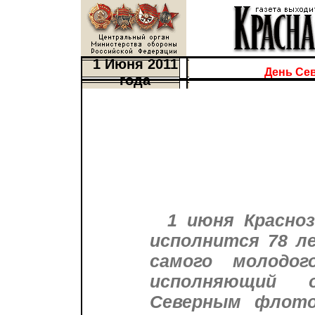
1 Июня 2011
День Се
года
1 июня Красно
исполнится 78 ле
самого молодо
исполняющий о
Северным флото