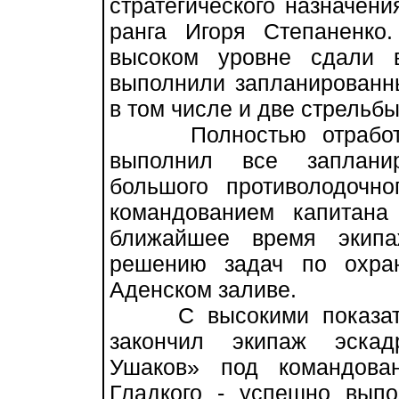
стратегического назначен
ранга Игоря Степаненко
высоком уровне сдали 
выполнили запланированн
в том числе и две стрельб
Полностью отработал 
выполнил все заплани
большого противолодочн
командованием капитан
ближайшее время экипа
решению задач по охран
Аденском заливе.
С высокими показател
закончил экипаж эскад
Ушаков» под командова
Гладкого - успешно вып