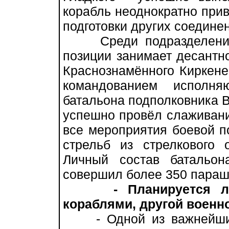
корабль неоднократно при
подготовки других соедине
Среди подразделений 
позиции занимает десантн
Краснознамённого Киркене
командованием исполня
батальона подполковника 
успешно провёл слаживани
все мероприятия боевой по
стрельб из стрелкового 
Личный состав батальо
совершил более 350 пара
- Планируется 
кораблями, другой военно
- Одной из важнейших 