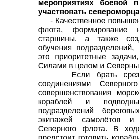
мероприятиях боевой п
участвовать североморца
- Качественное повышени
флота, формирование 
старшины, а также соз
обучения подразделений, 
это приоритетные задач
Силами в целом и Северны
Если брать срез бое
соединениями Северног
совершенствования морс
кораблей и подводн
подразделений берегов
экипажей самолётов и 
Северного флота. В хо
предстоит готовить кораб