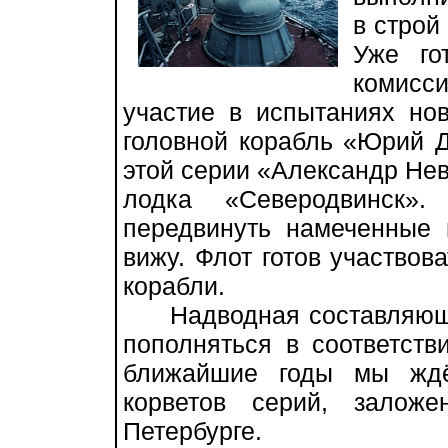
в строй
Уже го
комисс
участие в испытаниях но
головной корабль «Юрий Д
этой серии «Александр Нев
лодка «Северодвинск»
передвинуть намеченные
вижу. Флот готов участвов
корабли.
Надводная составляющая
пополняться в соответст
ближайшие годы мы ждё
корветов серий, залож
Петербурге.