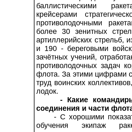
баллистическими рак
крейсерами стратегичес
противолодочными ракет
более 30 зенитных стре
артиллерийских стрельб, и
и 190 - береговыми войс
зачётных учений, отработа
противолодочных задач к
флота. За этими цифрами 
труд воинских коллективов
лодок.
- Какие командир
соединения и части флот
- С хорошими показате
обучения экипаж раке