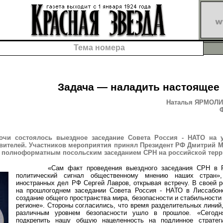
Тема номера
Задача — наладить настоящее
Наталья ЯРМОЛИК
Ф
очи состоялось выездное заседание Совета Россия - НАТО на 
вителей. Участников мероприятия принял Президент РФ Дмитрий М
полноформатным посольским заседанием СРН на российской терр
«Сам факт проведения выездного заседания СРН в Ро
политический сигнал общественному мнению наших стран»
иностранных дел РФ Сергей Лавров, открывая встречу. В своей р
на прошлогоднем заседании Совета Россия - НАТО в Лиссабон
создание общего пространства мира, безопасности и стабильности
регионе». Стороны согласились, что время разделительных линий,
различным уровнем безопасности ушло в прошлое. «Сегодн
подкрепить нашу общую нацеленность на подлинное стратеги