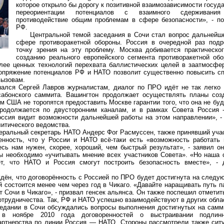
которое открыло бы дорогу к позитивной взаимозависимости госуд
переориентации потенциалов с взаимного сдерживани
противодействие общим проблемам в сфере безопасности», - п
РФ.
Центральной темой заседания в Сочи стал вопрос дальнейше
сфере противоракетной обороны. Россия в очередной раз под
точку зрения на эту проблему. Москва добивается практическо
созданию реального европейского сегмента противоракетной об
лее ценных технологий перехвата баллистических целей в заатмосфе
сопряжение потенциалов РФ и НАТО позволит существенно повысить с
вызовам.
ся Сергей Лавров журналистам, диалог по ПРО идёт не так легко и
сабонского саммита. Вашингтон продолжает осуществлять планы соз
м США не торопятся предоставить Москве гарантии того, что она не бу
продолжается по двусторонним каналам, и в рамках Совета Россия
Россия видит возможности дальнейшей работы на этом направлении», -
итического ведомства.
альный секретарь НАТО Андерс Фог Расмуссен, также принявший учас
енность, что у России и НАТО всё-таки есть «возможность работать
сь нам нужен, скорее, хороший, чем быстрый результат», - заявил он
ы необходимо «учитывать мнение всех участников Совета». «Но наша 
т, что НАТО и Россия смогут построить безопасность вместе», -
, что договорённость с Россией по ПРО будет достигнута на следу
й состоится менее чем через год в Чикаго. «Давайте наращивать путь 
т Сочи в Чикаго», - призвал генсек альянса. Он также поспешил отметит
отрудничества. Так, РФ и НАТО успешно взаимодействуют в других обла
ании в Сочи обсуждались вопросы выполнения достигнутых на самм
 ноябре 2010 года договоренностей о выстраивании подлинно
артнерства по линии Россия — НАТО. Стороны рассмотрели также сит