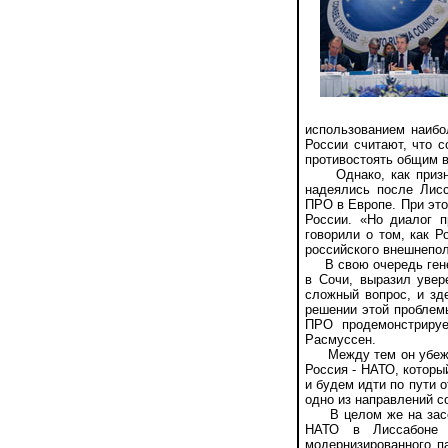
использованием наибо
России считают, что 
противостоять общим 
Однако, как признал
надеялись после Лис
ПРО в Европе. При это
России. «Но диалог 
говорили о том, как 
российского внешнепол
В свою очередь генер
в Сочи, выразил увер
сложный вопрос, и зде
решении этой проблем
ПРО продемонстрируе
Расмуссен.
Между тем он убеждён
Россия - НАТО, которы
и будем идти по пути о
одно из направлений с
В целом же на засед
НАТО в Лиссабоне в
модернизированного п