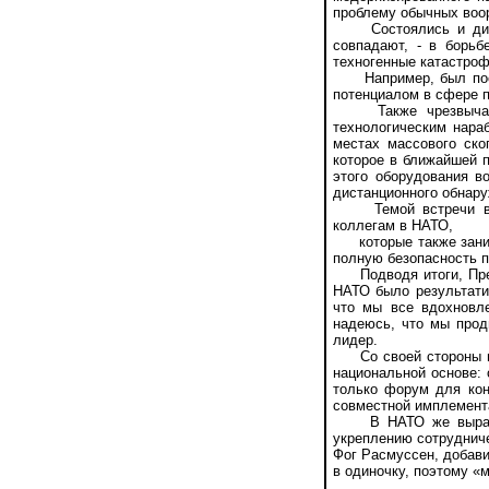
проблему обычных воо
Состоялись и дискус
совпадают, - в борьб
техногенные катастро
Например, был поста
потенциалом в сфере п
Также чрезвычайно 
технологическим нара
местах массового ско
которое в ближайшей п
этого оборудования в
дистанционного обнару
Темой встречи в Со
коллегам в НАТО,
которые также занима
полную безопасность 
Подводя итоги, Прези
НАТО было результати
что мы все вдохновле
надеюсь, что мы продв
лидер.
Со своей стороны гла
национальной основе: 
только форум для кон
совместной имплемент
В НАТО же выразили 
укреплению сотрудниче
Фог Расмуссен, добави
в одиночку, поэтому «