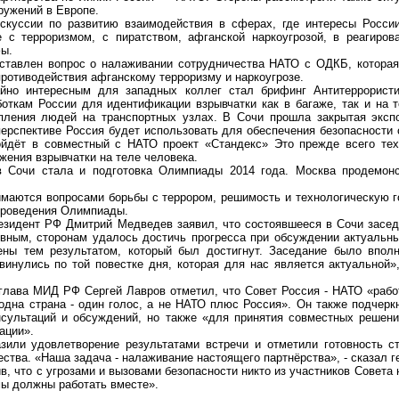
ружений в Европе.
сии по развитию взаимодействия в сферах, где интересы России
е с терроризмом, с пиратством, афганской наркоугрозой, в реагиро
фы.
влен вопрос о налаживании сотрудничества НАТО с ОДКБ, которая
ротиводействия афганскому терроризму и наркоугрозе.
интересным для западных коллег стал брифинг Антитеррористич
боткам России для идентификации взрывчатки как в багаже, так и на 
пления людей на транспортных узлах. В Сочи прошла закрытая экспо
ерспективе Россия будет использовать для обеспечения безопасности 
ойдёт в совместный с НАТО проект «Стандекс» Это прежде всего тех
жения взрывчатки на теле человека.
чи стала и подготовка Олимпиады 2014 года. Москва продемонс
ются вопросами борьбы с террором, решимость и технологическую го
проведения Олимпиады.
дент РФ Дмитрий Медведев заявил, что состоявшееся в Сочи заседа
вным, сторонам удалось достичь прогресса при обсуждении актуальн
ны тем результатом, который был достигнут. Заседание было вполн
инулись по той повестке дня, которая для нас является актуальной»,
ва МИД РФ Сергей Лавров отметил, что Совет Россия - НАТО «работ
одна страна - один голос, а не НАТО плюс Россия». Он также подчеркн
сультаций и обсуждений, но также «для принятия совместных решен
ации».
удовлетворение результатами встречи и отметили готовность ст
ства. «Наша задача - налаживание настоящего партнёрства», - сказал 
в, что с угрозами и вызовами безопасности никто из участников Совета
мы должны работать вместе».