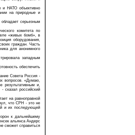
 и НАТО объективно
вании на природные и
 обладает серьезным
еского комитета по
теле «живых бомб», в
зиция оборудования,
своих граждан. Часть
ника для анонимного
трировала западным
товность обеспечить
ние Совета Россия -
ых вопросов. «Думаю,
е результативным и,
 - сказал российский
ает на равноправной
ул, что СРН - это не
ий и их последующей
орон к дальнейшему
генсек альянса Андерс
 не сможет справиться