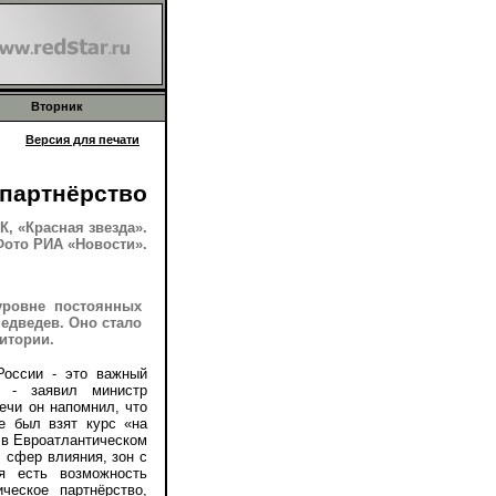
Вторник
Версия для печати
 партнёрство
, «Красная звезда».
ото РИА «Новости».
уровне постоянных
едведев. Оно стало
итории.
ссии - это важный
, - заявил министр
ечи он напомнил, что
е был взят курс «на
 в Евроатлантическом
 сфер влияния, зон с
я есть возможность
ческое партнёрство,