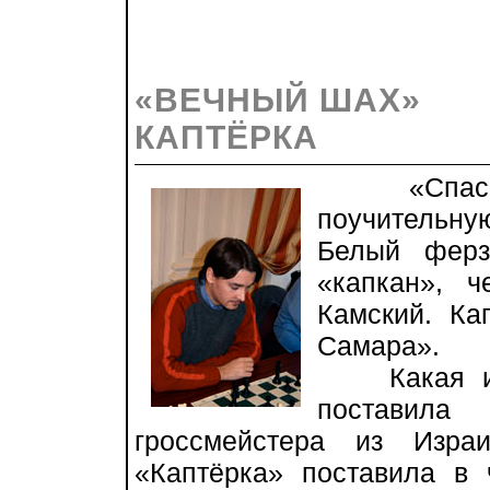
«ВЕЧНЫЙ ШАХ»
КАПТЁРКА
«Спасибо 
поучительн
Белый ферз
«капкан», ч
Камский. Ка
Самара».
Какая иде
поставила
гроссмейстера из Изра
«Каптёрка» поставила в 