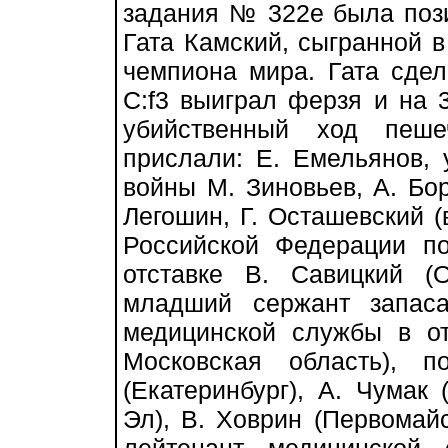
задания № 322е была пози
Гата Камский, сыгранной в
чемпиона мира. Гата сдела
С:f3 выиграл ферзя и на 3
убийственный ход пеш
прислали: Е. Емельянов, 
войны М. Зиновьев, А. Бор
Легошин, Г. Осташевский (
Российской Федерации п
отставке В. Савицкий (О
младший сержант запаса
медицинской службы в о
Московская область), 
(Екатеринбург), А. Чумак
Эл), В. Ховрин (Первомайс