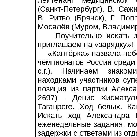
лейтенант медицинской
(Санкт-Петербург), В. Саж
В. Ритво (Брянск), Г. Поп
Мосалёв (Муром, Владимирс
Поучительно искать зам
приглашаем на «зарядку»!
«Каптёрка» назвала побе
чемпионатов России среди 
с.г.). Начинаем знако
находками участников су
позиция из партии Алекса
2697) - Денис Хисматул
Таганроге. Ход белых. К
Искать ход Александра 
еженедельные задания, мо
задержки с ответами из отд