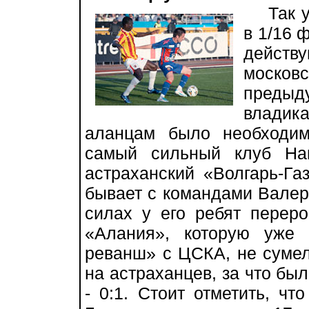
Так уж
в 1/16 
дейст
моско
пред
владик
аланцам было необходи
самый сильный клуб На
астраханский «Волгарь-Га
бывает с командами Валери
силах у его ребят переро
«Алания», которую уже 
реванш» с ЦСКА, не суме
на астраханцев, за что бы
- 0:1. Стоит отметить, чт