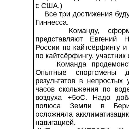
с США.)
Все три достижения будут
Гиннесса.
Команду, сформиро
представляют Евгений 
России по кайтсёрфингу и 
по кайтсёрфингу, участник
Команда продемонстрир
Опытные спортсмены д
результатов в непростых 
часов скольжения по вод
воздуха +5оС. Надо доба
полюса Земли в Берин
осложняла акклиматизаци
навигацией.