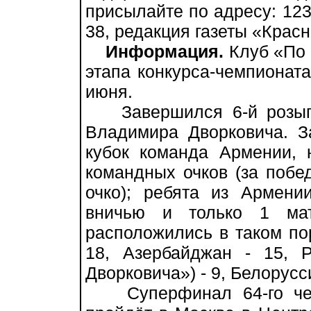
присылайте по адресу: 12
38, редакция газеты «Красн
Информация.
Клуб «По 
этапа конкурса-чемпиона
июня.
Завершился 6-й розыгр
Владимира Дворковича. З
кубок команда Армении,
командных очков (за побед
очко); ребята из Армени
вничью и только 1 мат
расположились в таком пор
18, Азербайджан - 15, Р
Дворковича») - 9, Белорусси
Суперфинал 64-го чемп