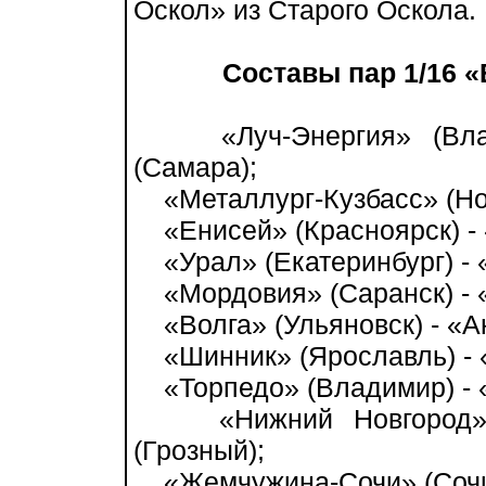
Оскол» из Старого Оскола.
Составы пар 1/16 «
«Луч-Энергия» (Влади
(Самара);
«Металлург-Кузбасс» (Нов
«Енисей» (Красноярск) - 
«Урал» (Екатеринбург) - «
«Мордовия» (Саранск) - «
«Волга» (Ульяновск) - «А
«Шинник» (Ярославль) - «
«Торпедо» (Владимир) - «
«Нижний Новгород» (Н
(Грозный);
«Жемчужина-Сочи» (Сочи) 