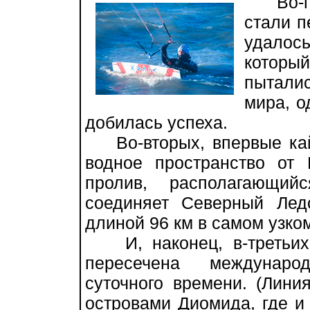
Во-пер
стали п
удалос
которы
пытали
мира, о
добилась успеха.
Во-вторых, впервые кай
водное пространство от 
пролив, располагающий
соединяет Северный Лед
длиной 96 км в самом узко
И, наконец, в-третьих,
пересечена междунаро
суточного времени. (Лин
островами Диомида, где и