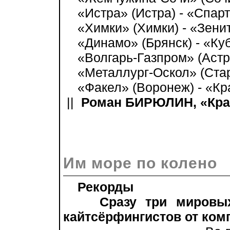
«Истра» (Истра) - «Спарта
«Химки» (Химки) - «Зенит»
«Динамо» (Брянск) - «Куб
«Волгарь-Газпром» (Астра
«Металлург-Оскол» (Стары
«Факел» (Воронеж) - «Кра
||
Роман БИРЮЛИН, «Крас
Им море по колено
Рекорды
Сразу три мировых р
кайтсёрфингистов от ком