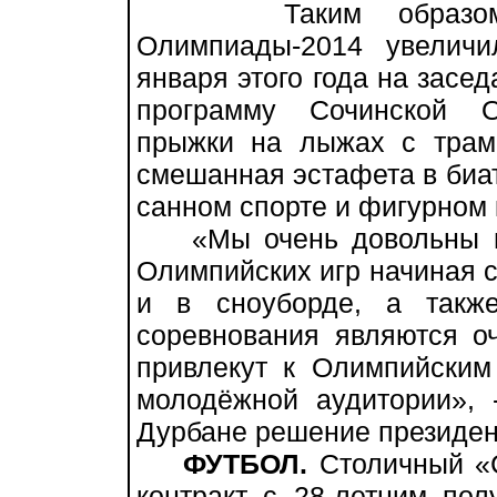
Таким образом, чи
Олимпиады-2014 увелич
января этого года на засе
программу Сочинской 
прыжки на лыжах с трам
смешанная эстафета в биа
санном спорте и фигурном 
«Мы очень довольны вк
Олимпийских игр начиная с
и в сноуборде, а такж
соревнования являются о
привлекут к Олимпийским
молодёжной аудитории», 
Дурбане решение президен
ФУТБОЛ.
Столичный «С
контракт с 28-летним по