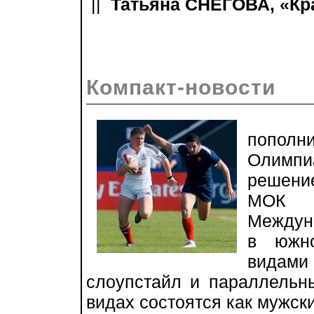
||
Татьяна СНЕГОВА, «Кра
Компакт-новости
попол
Олимпи
решени
МОК н
Междун
в южно
видами 
слоупстайл и параллельн
видах состоятся как мужски