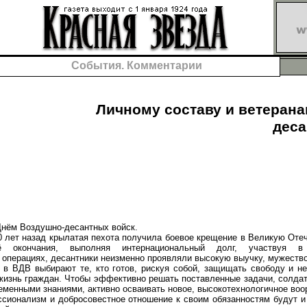
События. Комментарии
Личному составу и ветеран
деса
ём Воздушно-десантных войск.
ет назад крылатая пехота получила боевое крещение в Великую Отеч
окончания, выполняя интернациональный долг, участвуя в
 операциях, десантники неизменно проявляли высокую выучку, мужество
ВДВ выбирают те, кто готов, рискуя собой, защищать свободу и не
жизнь граждан. Чтобы эффективно решать поставленные задачи, солд
менными знаниями, активно осваивать новое, высокотехнологичное воор
онализм и добросовестное отношение к своим обязанностям будут и 