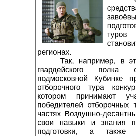
средс
завоё
подгот
туров 
стано
регионах.
Так, например, в эти 
гвардейского полка 
подмосковной Кубинке п
отборочного тура конку
котором принимают уч
победителей отборочных 
частях Воздушно-десантны
свои навыки и знания 
подготовки, а также 