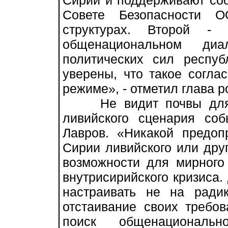
Сирии и поддерживают со
Совете Безопасности 
структурах. Второй -
общенациональном ди
политических сил респу
уверены, что такое согл
режиме», - отметил глава р
Не видит почвы для о
ливийского сценария с
Лавров. «Никакой предоп
Сирии ливийского или друг
возможности для мирного
внутрисирийского кризиса.
настраивать не на ради
отстаивание своих требов
поиск общенациональ