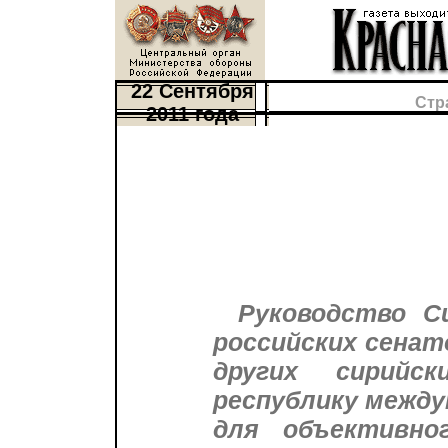
22 Сентября
Стр
2011 года
Руководство С
российских сенат
других сирийс
республику между
для объективно