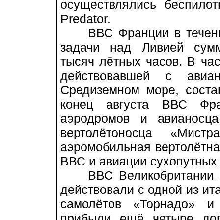
осуществлялись беспило
Predator.
ВВС Франции в течение
задачи над Ливией сум
тысяч лётных часов. В час
действовавшей с ави
Средиземном море, соста
конец августа ВВС Фр
аэродромов и авианосца
вертолётоносца «Мистр
аэромобильная вертолётная
ВВС и авиации сухопутных
ВВС Великобритании в т
действовали с одной из ит
самолётов «Торнадо» и
прибыли ещё четыре доп