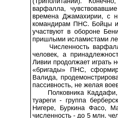
(Триполитании). Конечн
варфалла, чувствовавшие
времена Джамахирии, с н
командирам ПНС. Бойцы и
участвуют в обороне Бен
пришлыми исламистами лег
Численность варфаллы 
человек, а принадлежнос
Ливии продолжает играть 
«бригады» ПНС, сформир
Валида, продемонстрирова
пассивность, не желая вое
Полковника Каддафи, с
туареги - группа бербер
Нигере, Буркина Фасо, М
численность - до 5 млн. че