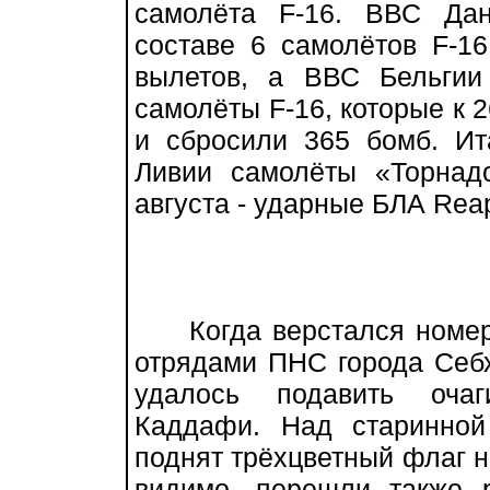
самолёта F-16. ВВС Да
составе 6 самолётов F-1
вылетов, а ВВС Бельгии
самолёты F-16, которые к 
и сбросили 365 бомб. И
Ливии самолёты «Торнад
августа - ударные БЛА Reap
Когда верстался номер,
отрядами ПНС города Себх
удалось подавить очаг
Каддафи. Над старинной
поднят трёхцветный флаг н
видимо, перешли также 