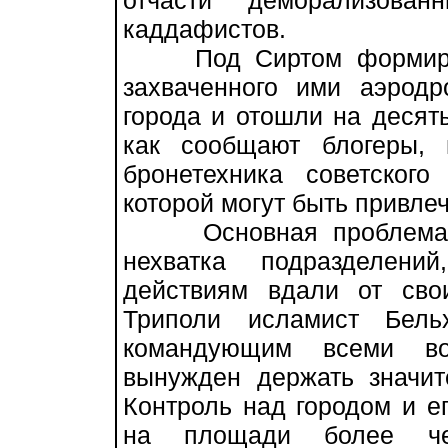
отчасти деморализован
каддафистов.
Под Сиртом формирова
захваченного ими аэрод
города и отошли на десять
как сообщают блогеры, 
бронетехника советского
которой могут быть привле
Основная проблема во
нехватка подразделени
действиям вдали от сво
Триполи исламист Бель
командующим всеми во
вынужден держать значи
Контроль над городом и е
на площади более чет