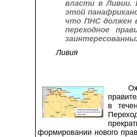
власти в Ливии.
этой панафриканс
что ПНС должен 
переходное пра
заинтересованны
Ливия
Ожидае
правите
в тече
Перех
прекра
формировании нового прав