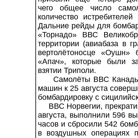
чего общее число самол
количество истребителей
Дальние рейды для бомбар
«Торнадо» ВВС Великобр
территории (авиабаза в г
вертолётоносце «Оушн» 
«Апач», которые были за
взятии Триполи.
Самолёты ВВС Канады C
машин к 25 августа соверш
бомбардировку с сицилийс
ВВС Норвегии, прекративш
августа, выполнили 596 в
часов и сбросили 542 бом
в воздушных операциях п