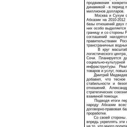
продвижения конкрет
динамикой - в период 
миллионов долларов.
Москва и Сухум сошл
Абхазии на 2010-2012
базы отношений двух 
них особо выделяется 
границу и со стороны 
соглашений находятс
правительствами Ро
трансграничных водных
В круг масштабных 
логистического центра
Сочи. Планируется да
социально-культурно
инфраструктуры. Реа
товаров и услуг, повы
Дмитрий Медведев от
добавил, что тесное
стабильности и безо
отношений. Алексан
стратегических союзни
взаимной помощи.
Подводя итоги перег
народу Абхазии всес
договорно-правовая ба
проработке.
Со своей стороны Анк
впредь укреплять эти
на то, что много полит