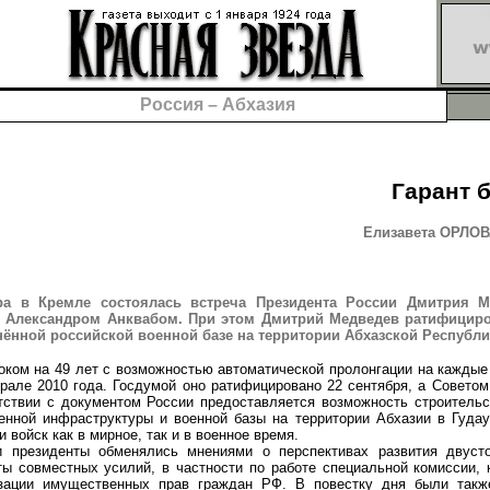
Россия – Абхазия
Гарант 
Елизавета ОРЛОВА
ра в Кремле состоялась встреча Президента России Дмитрия М
и Александром Анквабом. При этом Дмитрий Медведев ратифициро
ённой российской военной базе на территории Абхазской Республи
м на 49 лет с возможностью автоматической пролонгации на каждые
рале 2010 года. Госдумой оно ратифицировано 22 сентября, а Совето
етствии с документом России предоставляется возможность строительс
енной инфраструктуры и военной базы на территории Абхазии в Гудау
 войск как в мирное, так и в военное время.
зиденты обменялись мнениями о перспективах развития двусто
ты совместных усилий, в частности по работе специальной комиссии, 
изации имущественных прав граждан РФ. В повестку дня были так