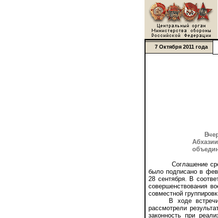
7 Октября 2011 года
Вче
Абхази
объедин
Соглашение сроко
было подписано в фев
28 сентября. В соотв
совершенствования во
совместной группировки
В ходе встречи пре
рассмотрели результа
законность при реал