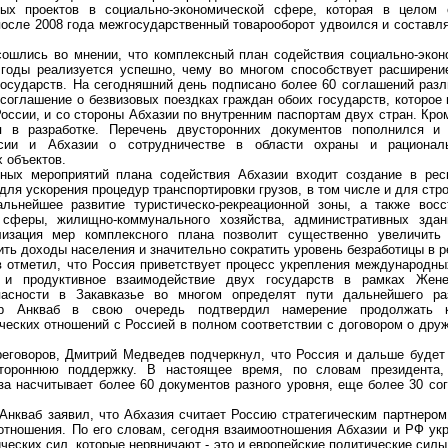
ных проектов в социально-экономической сфере, которая в целом 
после 2008 года межгосударственный товарооборот удвоился и составля
ись во мнении, что комплексный план содействия социально-экон
 годы реализуется успешно, чему во многом способствует расширени
государств. На сегодняшний день подписано более 60 соглашений разл
соглашение о безвизовых поездках граждан обоих государств, которое 
России, и со стороны Абхазии по внутренним паспортам двух стран. Кро
я в разработке. Перечень двусторонних документов пополнился 
ссии и Абхазии о сотрудничестве в области охраны и рациональ
 объектов.
мероприятий плана содействия Абхазии входит создание в респу
 для ускорения процедур транспортировки грузов, в том числе и для стр
льнейшее развитие туристическо-рекреационной зоны, а также восс
й сферы, жилищно-коммунального хозяйства, административных зда
лизация мер комплексного плана позволит существенно увеличить
сить доходы населения и значительно сократить уровень безработицы в р
метил, что Россия приветствует процесс укрепления международных
 и продуктивное взаимодействие двух государств в рамках Жене
пасности в Закавказье во многом определят пути дальнейшего ра
др Анкваб в свою очередь подтвердил намерение продолжать 
ческих отношений с Россией в полном соответствии с договором о друж
оворов, Дмитрий Медведев подчеркнул, что Россия и дальше будет 
тороннюю поддержку. В настоящее время, по словам президента, 
за насчитывает более 60 документов разного уровня, еще более 30 со
ваб заявил, что Абхазия считает Россию стратегическим партнером,
 отношения. По его словам, сегодня взаимоотношения Абхазии и РФ ук
ических сил, которые нервничают - это и европейские политические силы,