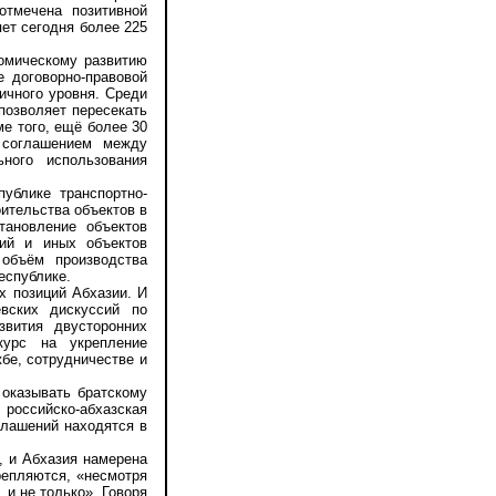
отмечена позитивной
ет сегодня более 225
омическому развитию
е договорно-правовой
ичного уровня. Среди
позволяет пересекать
ме того, ещё более 30
и соглашением между
ного использования
блике транспортно-
оительства объектов в
тановление объектов
ний и иных объектов
 объём производства
еспублике.
 позиций Абхазии. И
вских дискуссий по
звития двусторонних
курс на укрепление
бе, сотрудничестве и
оказывать братскому
российско-абхазская
глашений находятся в
 и Абхазия намерена
репляются, «несмотря
 и не только». Говоря