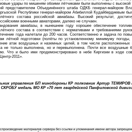
мовые удары по мишеням обоими лётчиками были выполнены с высокой 
представителем Объединённого штаба ОДКБ генерал-майором Вла
ргызской Республики генерал-майором Абибиллой Кудайбердиевым был
лётного состава российской авиабазы. Высокий результат, достиг
оссийскими военными авиаторами, далеко не случаен.
ания авиабазы, в нынешнем году хорошее обеспечение топлив
 лётного состава в соответствии с нормативами и требованиями рук
течение года налетали до 200 часов. Соответственно и задача по по
ам лётной подготовки (полёты по установленному минимуму погоды,
ение атак воздушных и наземных целей, в том числе расположенных
ла не только выполнена, но и перевыполнена. Почти все воздушные 
ю. Что и было ими продемонстрировано в небе Киргизии в ходе сов
Центр-2011».
альник управления БП минобороны КР полковник Артур ТЕМИРОВ 
у СКРОБУ медаль МО КР «70 лет гвардейской Панфиловской дивизи
оспроизведение материалов сервера без ссылки и упоминания имени автора запрещен