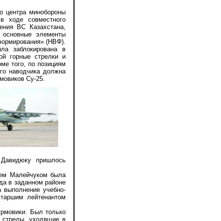
о центра минобороны
в ходе совместного
ления ВС Казахстана,
ь основные элементы
формирования» (НВФ).
ла заблокирована в
ой горные стрелки и
ме того, по позициям
ого наводчика должна
мовиков Су-25.
 Давидюку пришлось
ем Малейчуком была
ода в заданном районе
а выполнение учебно-
старшим лейтенантом
рмовики. Был только
 стрелы, уходящие в