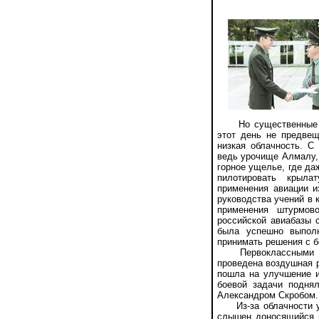
Но существенные кор
этот день не предве
низкая облачность. C
ведь урочище Алмалу, 
горное ущелье, где да
пилотировать крыл
применения авиации и
руководства учений в 
применения штурмов
российской авиабазы 
была успешно выпол
принимать решения с 
Первоклассными лёт
проведена воздушная р
пошла на улучшение и
боевой задачи подня
Александром Скробом.
Из-за облачности уча
слышен доносящийся и