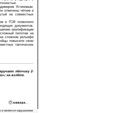
точностью.
димиром Устиновым,
и отмечены чёткие и
нутый на совместных
ом и ГСМ позволило
оводящих документов.
вышению квалификации
 сложный пилотаж на
 на сложном рельефе
бойцы повысили свою
местных тактических
вручает лётчику 2-
и»; на взлёте.
о и является нарушением