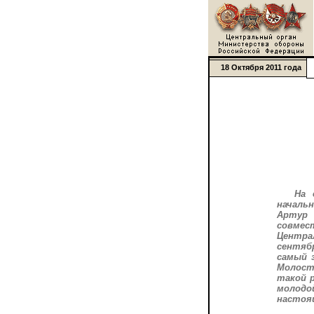
18 Октября 2011 года
На 
началь
Артур 
совме
Центра
сентяб
самый 
Молост
такой р
молодо
настоящ