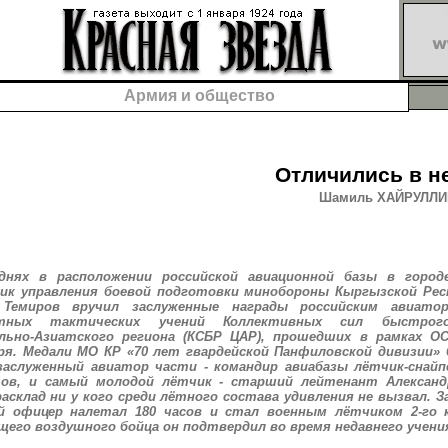
Армия и общество
Отличились в н
Шамиль ХАЙРУЛЛИН,
днях в расположении российской авиационной базы в городе
ник управления боевой подготовки минобороны Кыргызской Рес
Темиров вручил заслуженные награды российским авиато
стных тактических учений Коллективных сил быстрог
льно-Азиатского региона (КСБР ЦАР), прошедших в рамках ОС
ря. Медали МО КР «70 лет гвардейской Панфиловской дивизии»
заслуженный авиатор части - командир авиабазы лётчик-снайп
ов, и самый молодой лётчик - старший лейтенант Александр
асклад ни у кого среди лётного состава удивления не вызвал. З
й офицер налетал 180 часов и стал военным лётчиком 2-го 
его воздушного бойца он подтвердил во время недавнего учения