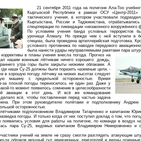
21 сентября 2011 года на полигоне Ала-Тоо учебног
Кыргызской Республики в рамках ОСУ «Центр-2011» 
тактического учения, в котором участвовали подразде
Кыргызстана, России и Таджикистана, отрабатывалис
спецоперации по ликвидации «незаконного вооружённого 
По условиям учения банда условных террористов бы
урочище Алмалу. Но прежде чем с ней вступили в б
спецназ, была проведена артиллерийская подготовка. Кро
условного противника по наводке передового авиационн
была нанести удары неуправляемыми ракетами пара штур
рективы в планы учения внесла погода. Прогноз на
щал нашим военным лётчикам ничего хорошего: дождь,
 раннего утра горы были закрыты низкими облаками. А
где наши Су-25 должны были поразить наземные цели, -
же в хорошую погоду лётчику на низких высотах следует
атую машину с предельной осторожностью. Время
з-за плохой погоды переносилось не один раз. Даже у
какой-то момент появилось сомнение в целесообразности
ой авиации в этот день. И всё же командование
сделало всё, чтобы поставленная перед частью задача
нена. При этом руководителю полётами и подполковнику Андрею
большой осторожностью.
чиками подполковником Владимиром Татарченко и капитаном Юри
азведка погоды. И только когда от них поступил доклад о том, что пог
 появились условия для работы на полигоне, по команде в воздух н
лась пара Су-25, ведомых капитаном Владимиром Немеровченко и 
стники учений на земле не сразу смогли разглядеть атакующие шту
з-за облаков мощный гул авиационных двигателей и видны огненные