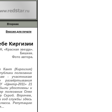
Вторник
Версия для печати
ебе Киргизии
 «Красная звезда».
Бишкек.
Фото автора.
 Кант (Киргизия)
публики полковник
рам - участникам
о развёртывания
У «Центр-2011» 21
 были удостоены и
ер полковник Олег
 Скроб. Впрочем,
а год службы здесь
класса. Репутацию
...