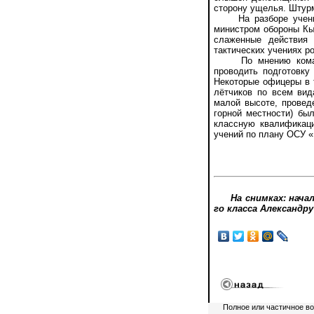
сторону ущелья. Штур
На разборе учений 
министром обороны Кы
слаженные действия 
тактических учениях р
По мнению командов
проводить подготовку
Некоторые офицеры в 
лётчиков по всем вид
малой высоте, провед
горной местности) бы
классную квалификаци
учений по плану ОСУ «
На снимках: нач
го класса Александр
Полное или частичное в