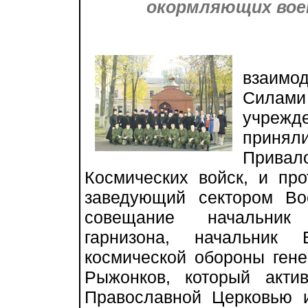
окормляющих вое
От С
взаим
Силам
учрежд
принял
Прива
Космических войск, и про
заведующий сектором Во
совещание начальник 
гарнизона, начальник 
космической обороны ген
Рыжонков, который акти
Православной Церковью 