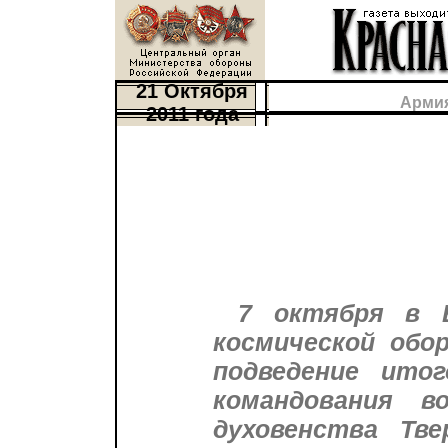
21 Октября
Армия
2011 года
7 октября в В
космической обо
подведение ито
командования в
духовенства Тве