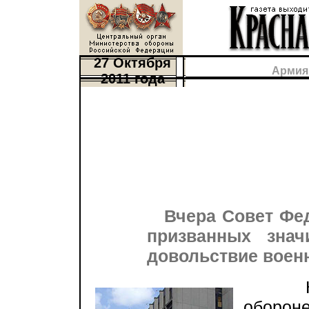
27 Октября
Армия
2011 года
Вчера Совет Фе
призванных знач
довольствие воен
Как 
оборон