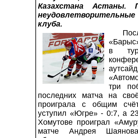
Казахстана Астаны. 
неудовлетворительны
клуба.
После 
«Барыс
в тур
конфер
аутса
«Автомо
три по
последних матча на сво
проиграла с общим счё
уступил «Югре» - 0:7, а 2
Хомутове проиграл «Амуру
матче Андрея Шаянова