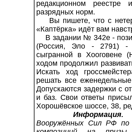
редакционном реестре 
разрядных норм.
Вы пишете, что с нетер
«Каптёрка» идёт вам навст
В задании № 342е - пози
(Россия, Эло - 2791) -
сыгранной в Хооговене (
ходом продолжил развиват
Искать ход гроссмейсте
решать все еженедельные
Допускаются задержки с от
и баз. Свои ответы присы
Хорошёвское шоссе, 38, ре
Информация.
О
Вооружённых Сил РФ по
композиций на призы