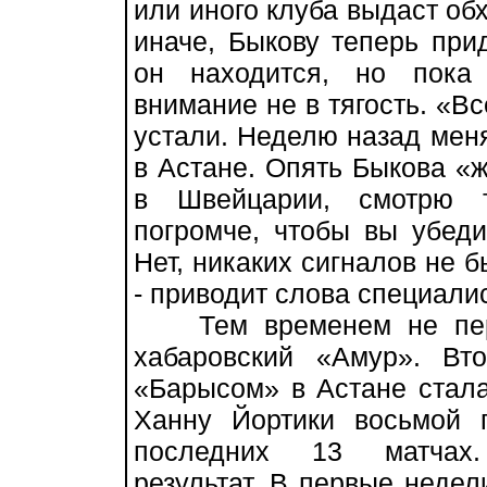
или иного клуба выдаст обх
иначе, Быкову теперь при
он находится, но пока
внимание не в тягость. «Вс
устали. Неделю назад меня
в Астане. Опять Быкова «
в Швейцарии, смотрю т
погромче, чтобы вы убед
Нет, никаких сигналов не б
- приводит слова специали
Тем временем не пере
хабаровский «Амур». Вт
«Барысом» в Астане стал
Ханну Йортики восьмой 
последних 13 матчах.
результат. В первые недел