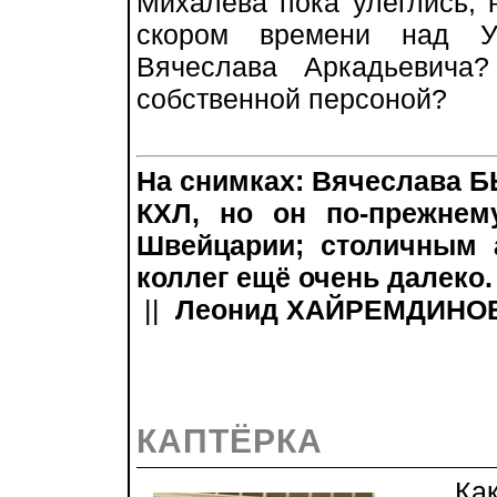
Михалёва пока улеглись, н
скором времени над У
Вячеслава Аркадьевича
собственной персоной?
На снимках: Вячеслава Б
КХЛ, но он по-прежнем
Швейцарии; столичным 
коллег ещё очень далеко.
||
Леонид ХАЙРЕМДИНОВ, 
КАПТЁРКА
Как с