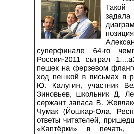
Такой 
задала
диагр
позици
Алекс
суперфинале 64-го чем
России-2011 сыграл 1....
пешек на ферзевом фланге
ход пешкой в письмах в р
Ю. Калугин, участник В
Зиновьев, школьник Д. Л
сержант запаса В. Жевлаков
Чумак (Йошкар-Ола, Рес
ответы читателей, пришед
«Каптёрки» в печать, 