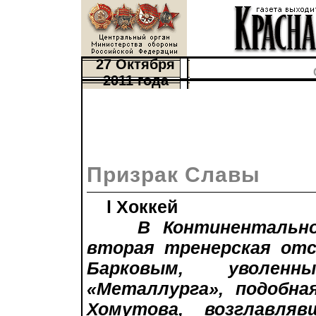
27 Октября
2011 года
Призрак Славы
l Хоккей
В Континентально
вторая тренерская отс
Барковым, уволенн
«Металлурга», подобна
Хомутова, возглавля