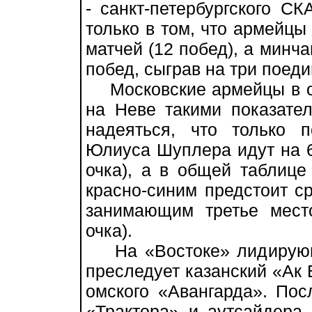
- санкт-петербургского С
только в том, что армейцы
матчей (12 побед), а минч
побед, сыграв на три поед
Московские армейцы в отл
на Неве такими показател
надеяться, что только
Юлиуса Шуплера идут на 6-
очка), а в общей таблице
красно-синим предстоит с
занимающим третье мест
очка).
На «Востоке» лидирующи
преследует казанский «Ак 
омского «Авангарда». По
«Трактора» и аутсайдера 