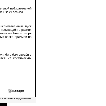
льной избирательной
я РФ VI созыва.
спытательный пуск
 произведён в рамках
кватории Белого моря
вые блоки прибыли на
ктября, был введён в
ется 27 космических
о и является нарушением