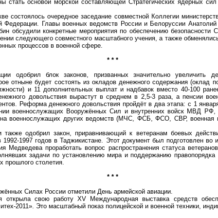
ны стать основой морской составляющей Стратегических ядерных сил
ве состоялось очередное заседание совместной Коллегии министерст
й Федерации. Главы военных ведомств России и Белоруссии Анатолий
ин обсудили конкретные мероприятия по обеспечению безопасности С
дении следующего совместного масштабного учения, а также обменялис
нных процессов в военной сфере.
* * *
добрил блок законов, призванных значительно увеличить ден
рое отныне будет состоять из окладов денежного содержания (оклад п
лжности) и 11 дополнительных выплат и надбавок вместо 40-100 ран
енежного довольствия вырастут в среднем в 2,5-3 раза, а пенсии вое
ентов. Реформа денежного довольствия пройдёт в два этапа: с 1 январ
нии военнослужащих Вооружённых Сил и внутренних войск МВД РФ, а
 на военнослужащих других ведомств (МЧС, ФСБ, ФСО, СВР, военная 
кже одобрил закон, приравнивающий к ветеранам боевых действи
 1992-1997 годов в Таджикистане. Этот документ был подготовлен во 
я Медведева проработать вопрос распространения статуса ветеранов
лнявших задачи по установлению мира и поддержанию правопорядка 
ах прошлого столетия.
* * *
жённых Силах России отметили День армейской авиации.
крыла свою работу XV Международная выставка средств обеспе
итех-2011». Это масштабный показ полицейской и военной техники, инд