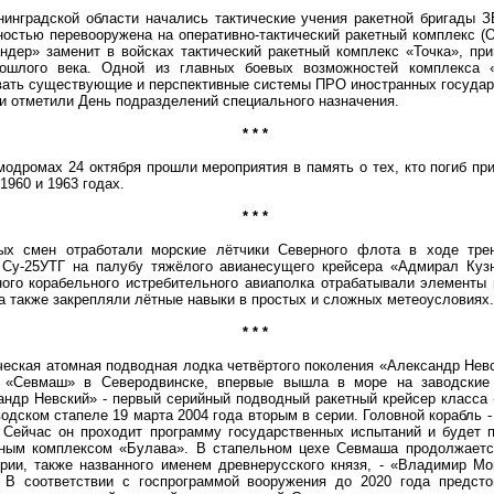
радской области начались тактические учения ракетной бригады ЗВ
ностью перевооружена на оперативно-тактический ракетный комплекс (
дер» заменит в войсках тактический ракетный комплекс «Точка», пр
ошлого века. Одной из главных боевых возможностей комплекса 
вать существующие и перспективные системы ПРО иностранных государ
и отметили День подразделений специального назначения.
* * *
ромах 24 октября прошли мероприятия в память о тех, кто погиб при
1960 и 1963 годах.
* * *
ен отработали морские лётчики Северного флота в ходе трен
 Су-25УТГ на палубу тяжёлого авианесущего крейсера «Адмирал Куз
ного корабельного истребительного авиаполка отрабатывали элементы
 а также закрепляли лётные навыки в простых и сложных метеоусловиях.
* * *
кая атомная подводная лодка четвёртого поколения «Александр Невс
 «Севмаш» в Северодвинске, впервые вышла в море на заводские
ндр Невский» - первый серийный подводный ракетный крейсер класса «
одском стапеле 19 марта 2004 года вторым в серии. Головной корабль 
. Сейчас он проходит программу государственных испытаний и будет 
тным комплексом «Булава». В стапельном цехе Севмаша продолжаетс
ерии, также названного именем древнерусского князя, - «Владимир М
 В соответствии с госпрограммой вооружения до 2020 года предсто