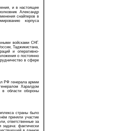
ения, и в настоящее
полковник Александр
именения снайперов в
ированию корпуса
ными войсками СНГ.
оссии, Таджикистана,
раций и оперативно-
оложения о постоянно
рудничество в сфере
ил РФ генерала армии
генералом Харалдом
й в области обороны
мплекса страны было
нём приняли участие
ли, ответственные за
я задача: фактически
уществующей в данное