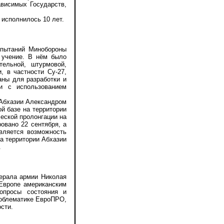
ависимых Государств,
 исполнилось 10 лет.
спытаний Минобороны
е учение. В нём было
тельной, штурмовой,
, в частности Су-27,
ваны для разработки и
и с использованием
 Абхазии Александром
й базе на территории
еской пролонгации на
овано 22 сентября, а
вляется возможность
а территории Абхазии
.
ерала армии Николая
Европе американским
опросы состояния и
роблематике ЕвроПРО,
сти.