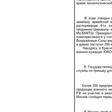
время технологической
В ходе поездки в Ю
авиабазу армейской 
распоряжении 4-го 
продемонстрировали в
Ми-8АМТШ. Президент 
поинтересовался у со
Вооружённые Силы вер
в армию поступит 200 
Находясь в Краснода
военнослужащих ЮВО. 
В Государственную Д
службы по призыву дл
Более 200 предприяти
продукции военного н
РФ на участие в реал
Москве сообщил первы
В Москву прибыла ук