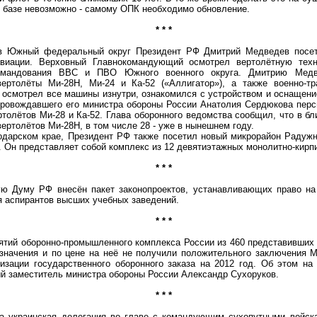
 базе невозможно - самому ОПК необходимо обновление.
* * *
жный федеральный округ Президент РФ Дмитрий Медведев посет
авиации. Верховный Главнокомандующий осмотрел вертолётную тех
командования ВВС и ПВО Южного военного округа. Дмитрию Медве
ертолёты Ми-28Н, Ми-24 и Ка-52 («Аллигатор»), а также военно-тр
осмотрел все машины изнутри, ознакомился с устройством и оснащени
провождавшего его министра обороны России Анатолия Сердюкова перс
толётов Ми-28 и Ка-52. Глава оборонного ведомства сообщил, что в б
вертолётов Ми-28Н, в том числе 28 - уже в нынешнем году.
рском крае, Президент РФ также посетил новый микрорайон Радужн
Он представляет собой комплекс из 12 девятиэтажных монолитно-кирп
* * *
уму РФ внесён пакет законопроектов, устанавливающих право на 
я аспирантов высших учебных заведений.
* * *
й оборонно-промышленного комплекса России из 460 представивших 
азначения и по цене на неё не получили положительного заключения 
изации государственного оборонного заказа на 2012 год. Об этом на
й заместитель министра обороны России Александр Сухоруков.
* * *
раинская делегация во главе с командующим сухопутными войска