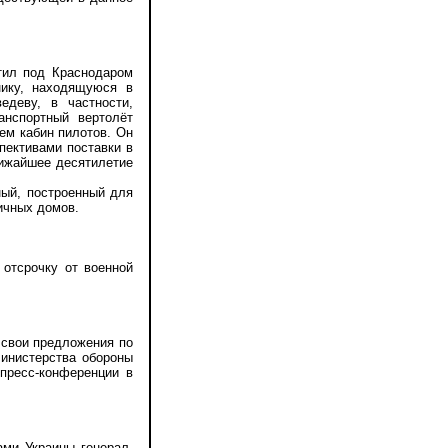
ил под Краснодаром
нику, находящуюся в
деву, в частности,
анспортный вертолёт
ем кабин пилотов. Он
пективами поставки в
лижайшее десятилетие
ый, построенный для
ичных домов.
отсрочку от военной
свои предложения по
Министерства обороны
 пресс-конференции в
ми Украины генерал-