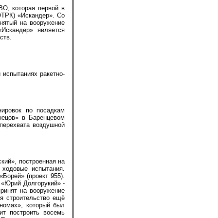
О, которая первой в
ОТРК) «Искандер». Со
инятый на вооружение
«Искандер» является
ств.
 испытаниях ракетно-
ировок по посадкам
нецов» в Баренцевом
 перехвата воздушной
кий», построенная на
 ходовые испытания.
Борей» (проект 955).
- «Юрий Долгорукий» -
принят на вооружение
я строительство ещё
ономах», который был
ит построить восемь