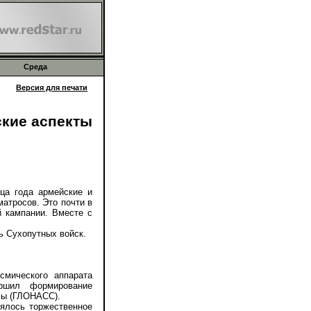
Среда
Версия для печати
ские аспекты
ца года армейские и
атросов. Это почти в
й кампании. Вместе с
 Сухопутных войск.
ического аппарата
ршил формирование
мы (ГЛОНАСС).
оялось торжественное