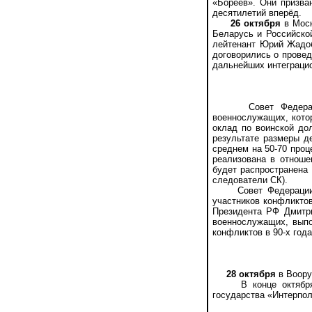
«Бореев». Они призва
десятилетий вперёд.
26 октября
в Моск
Беларусь и Российско
лейтенант Юрий Жадоб
договорились о прове
дальнейших интеграцио
Совет Федерации о
военнослужащих, кото
оклад по воинской до
результате размеры д
среднем на 50-70 проц
реализована в отноше
будет распространена
следователи СК).
Совет Федерации та
участников конфликтов
Президента РФ Дмитри
военнослужащих, выпо
конфликтов в 90-х год
28 октября
в Воору
В конце октября от
государства «Интерпол