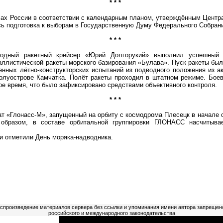
* * *
России в соответствии с календарным планом, утверждённым Центра
ь подготовка к выборам в Государственную Думу Федерального Собрани
* * *
 ракетный крейсер «Юрий Долгорукий» выполнил успешный и
ллистической ракеты морского базирования «Булава». Пуск ракеты был
енных лётно-конструкторских испытаний из подводного положения из а
полуострове Камчатка. Полёт ракеты проходил в штатном режиме. Бое
ое время, что было зафиксировано средствами объективного контроля.
* * *
«Глонасс-М», запущенный на орбиту с космодрома Плесецк в начале о
 образом, в составе орбитальной группировки ГЛОНАСС насчитыва
и отметили День моряка-надводника.
оспроизведение материалов сервера без ссылки и упоминания имени автора запрещен
российского и международного законодательства