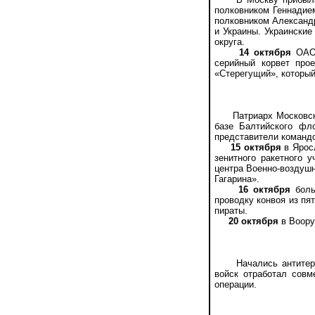
полковником Геннадие
полковником Александ
и Украины. Украински
округа.
14 октября
ОАО 
серийный корвет про
«Стерегущий», который
Патриарх Московский 
базе Балтийского фло
представители командо
15 октября
в Яросл
зенитного ракетного 
центра Военно-воздуш
Гагарина».
16 октября
боль
проводку конвоя из пя
пираты.
20 октября
в Воору
Начались антитеррор
войск отработал совм
операции.