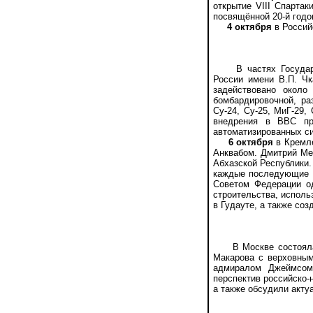
открытие VIII Спарта
посвящённой 20-й годо
4 октября
в Россий
В частях Государств
России имени В.П. Чк
задействовано около
бомбардировочной, ра
Су-24, Су-25, МиГ-29,
внедрения в ВВС пр
автоматизированных с
6 октября
в Кремле
Анквабом. Дмитрий Ме
Абхазской Республики.
каждые последующие 1
Советом Федерации од
строительства, исполь
в Гудауте, а также соз
В Москве состоялась
Макарова с верховны
адмиралом Джеймсом
перспектив российско-
а также обсудили акту