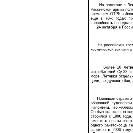
На полигоне в Ленинг
Российской армии пол
временем ОТРК «Искан
ещё в 70-х годах пр
способность преодоле
24 октября
в Росси
На российских космод
космической техники в 
Более 10 лётных см
истребителей Су-33 и
море. Лётчики отдель
цели, воздушного боя,
Новейшая стратегичес
оборонной судоверфи
Напомним, что «Алекса
Он был заложен на зав
строился с 1996 года
вместе с новым раке
одного ракетоносца с
заложен в 2006 году.