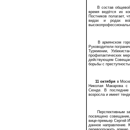
В состав общевойско
время ведётся их ко
Постников полагает, 
видах и родах во
высокопрофессиональн
В армянском городке
Руководители погранич
Туркмении, Узбекист
профилактических мер
действующем Совещани
борьбы с преступность
11 октября
в Москв
Николая Макарова с
Сюнде. В последние 
возросла и имеет тенд
Перспективным задач
посвящено совещание,
вице-премьер Сергей И
данное направление. 
перевооружить армию 