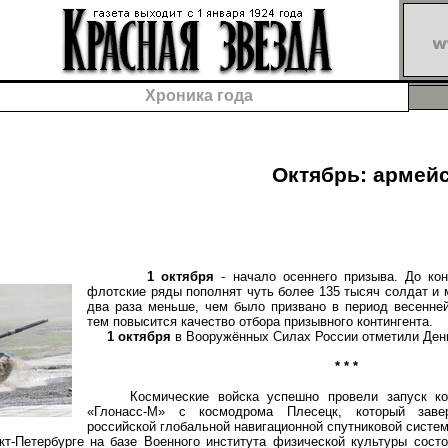
Хроника года
Октябрь: армей
1 октября
- начало осеннего призыва. До кон
флотские ряды пополнят чуть более 135 тысяч солдат и м
два раза меньше, чем было призвано в период весенне
тем повысится качество отбора призывного контингента.
1 октября
в Вооружённых Силах России отметили День
* * *
Космические войска успешно провели запуск косм
«Глонасс-М» с космодрома Плесецк, который заве
российской глобальной навигационной спутниковой систе
т-Петербурге на базе Военного института физической культуры сост