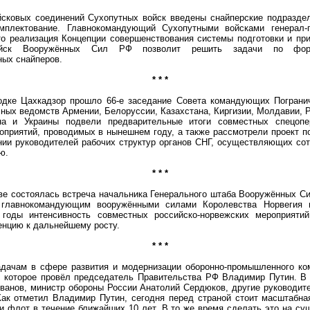
вых соединений Сухопутных войск введены снайперские подраздел
мплектование. Главнокомандующий Сухопутными войсками генерал-
что реализация Концепции совершенствования системы подготовки и пр
йск Вооружённых Сил РФ позволит решить задачи по форм
ых снайперов.
* * *
 Цахкадзор прошло 66-е заседание Совета командующих Погранич
ных ведомств Армении, Белоруссии, Казахстана, Киргизии, Молдавии, Р
ана и Украины подвели предварительные итоги совместных спецопе
оприятий, проводимых в нынешнем году, а также рассмотрели проект п
и руководителей рабочих структур органов СНГ, осуществляющих сот
ю.
* * *
е состоялась встреча начальника Генерального штаба Вооружённых С
 главнокомандующим вооружёнными силами Королевства Норвегия 
годы интенсивность совместных российско-норвежских мероприяти
енцию к дальнейшему росту.
* * *
ам в сфере развития и модернизации оборонно-промышленного ко
 которое провёл председатель Правительства РФ Владимир Путин. В 
ванов, министр обороны России Анатолий Сердюков, другие руководите
Как отметил Владимир Путин, сегодня перед страной стоит масштабна
и флот в течение ближайших 10 лет. В то же время сделать это на с