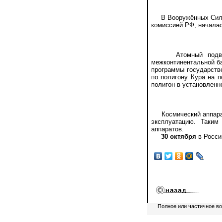
В Вооружённых Силах 
комиссией РФ, началас
Атомный подводный
межконтинентальной ба
программы государств
по полигону Кура на 
полигон в установленн
Космический аппарат 
эксплуатацию. Таким
аппаратов.
30 октября
в Росси
Полное или частичное в