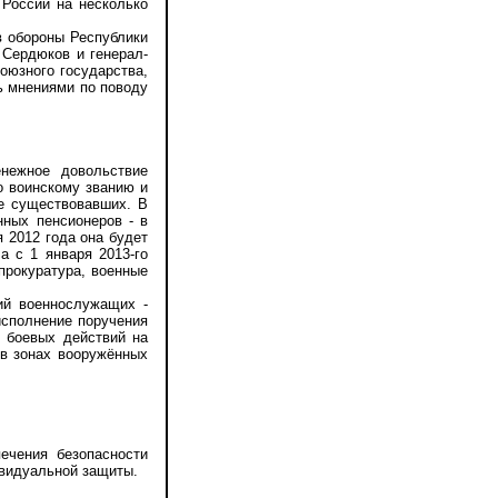
 России на несколько
в обороны Республики
 Сердюков и генерал-
оюзного государства,
ь мнениями по поводу
ежное довольствие
о воинскому званию и
ее существовавших. В
нных пенсионеров - в
я 2012 года она будет
 с 1 января 2013-го
прокуратура, военные
й военнослужащих -
исполнение поручения
 боевых действий на
в зонах вооружённых
чения безопасности
ивидуальной защиты.