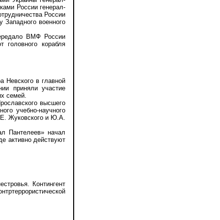
ками России генерал-
отрудничества России
у Западного военного
передало ВМФ России
т головного корабля
 Невского в главной
нии приняли участие
х семей.
Ярославского высшего
ого учебно-научного
Е. Жуковского и Ю.А.
ал Пантелеев» начал
где активно действуют
стровья. Контингент
нтртеррористической