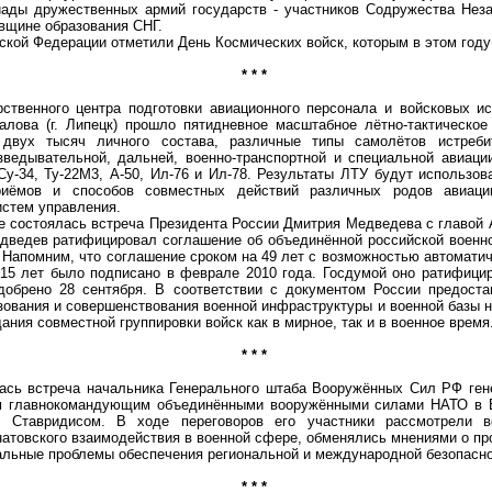
киады дружественных армий государств - участников Содружества Нез
вщине образования СНГ.
ской Федерации отметили День Космических войск, которым в этом году
* * *
енного центра подготовки авиационного персонала и войсковых и
алова (г. Липецк) прошло пятидневное масштабное лётно-тактическо
 двух тысяч личного состава, различные типы самолётов истреби
зведывательной, дальней, военно-транспортной и специальной авиации
 Су-34, Ту-22М3, А-50, Ил-76 и Ил-78. Результаты ЛТУ будут использо
иёмов и способов совместных действий различных родов авиаци
истем управления.
 состоялась встреча Президента России Дмитрия Медведева с главой
дведев ратифицировал соглашение об объединённой российской военно
 Напомним, что соглашение сроком на 49 лет с возможностью автоматич
5 лет было подписано в феврале 2010 года. Госдумой оно ратифицир
обрено 28 сентября. В соответствии с документом России предоста
зования и совершенствования военной инфраструктуры и военной базы н
дания совместной группировки войск как в мирное, так и в военное время
* * *
 встреча начальника Генерального штаба Вооружённых Сил РФ ген
м главнокомандующим объединёнными вооружёнными силами НАТО в 
 Ставридисом. В ходе переговоров его участники рассмотрели в
натовского взаимодействия в военной сфере, обменялись мнениями о п
альные проблемы обеспечения региональной и международной безопасно
* * *