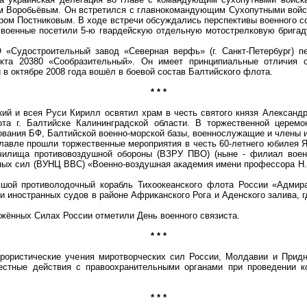
м Воробьёвым. Он встретился с главнокомандующим Сухопутными войс
ром Постниковым. В ходе встречи обсуждались перспективы военного с
е военные посетили 5-ю гвардейскую отдельную мотострелковую бригад
«Судостроительный завод «Северная верфь» (г. Санкт-Петербург) 
екта 20380 «Сообразительный». Он имеет принципиальные отличия о
 в октябре 2008 года вошёл в боевой состав Балтийского флота.
* * *
и всея Руси Кирилл освятил храм в честь святого князя Александра
та г. Балтийске Калининградской области. В торжественной церемо
вания БФ, Балтийской военно-морской базы, военнослужащие и члены и
авле прошли торжественные мероприятия в честь 60-летнего юбилея 
училища противовоздушной обороны (ВЗРУ ПВО) (ныне - филиал военн
ных сил (ВУНЦ ВВС) «Военно-воздушная академия имени профессора Н.
шой противолодочный корабль Тихоокеанского флота России «Адмир
ти иностранных судов в районе Африканского Рога и Аденского залива, 
жённых Силах России отметили День военного связиста.
* * *
истические учения миротворческих сил России, Молдавии и Придне
естные действия с правоохранительными органами при проведении ко
* * *