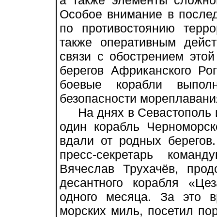
а также элементы сложног
Особое внимание в после
по противостоянию терро
также оперативным дейс
связи с обострением это
берегов Африканского Рог
боевые корабли выпол
безопасности мореплавания
На днях в Севастополь и
один корабль Черноморск
вдали от родных берегов
пресс-секретарь коман
Вячеслав Трухачёв, прод
десантного корабля «Це
одного месяца. За это 
морских миль, посетил по