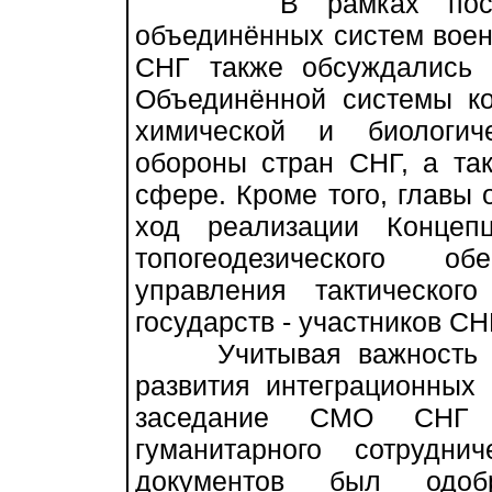
В рамках построен
объединённых систем воен
СНГ также обсуждались 
Объединённой системы ко
химической и биологич
обороны стран СНГ, а та
сфере. Кроме того, главы
ход реализации Концепц
топогеодезического о
управления тактическо
государств - участников СН
Учитывая важность и а
развития интеграционных
заседание СМО СНГ 
гуманитарного сотрудн
документов был одо