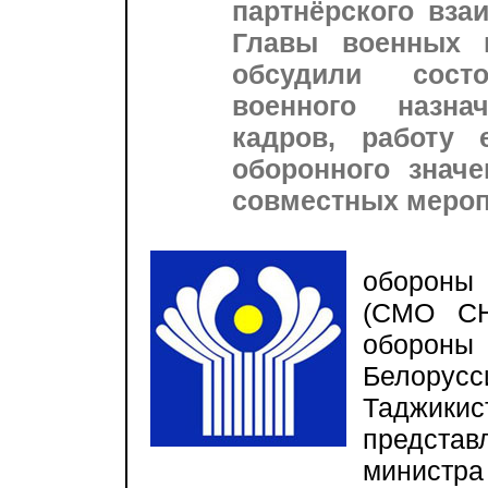
партнёрского вза
Главы военных 
обсудили сост
военного назна
кадров, работу
оборонного значе
совместных меропр
В зас
обороны
(СМО СН
оборон
Белорусси
Таджикис
предста
министр