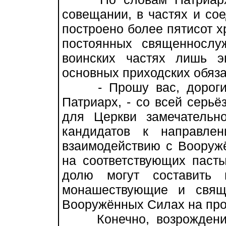
cовещании, в частях и со
построено более пятисот х
постоянных священнослу
воинских частях лишь э
основных приходских обяза
- Прошу вас, дорогие 
Патриарх, - со всей серьё
для Церкви замечательн
кандидатов к направле
взаимодействию с Вооруж
на соответствующих пасты
долю могут составить 
монашествующие и свящ
Вооружённых Силах на пр
Конечно, возрождение 