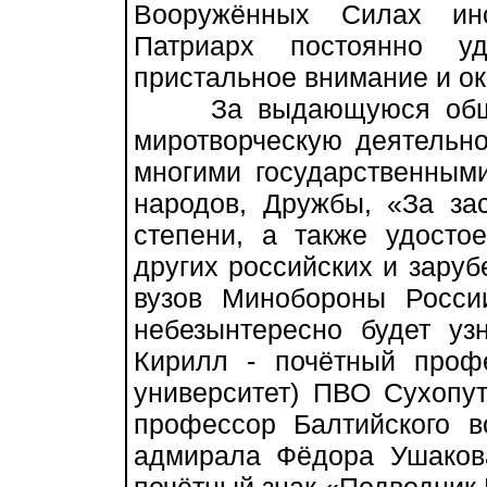
Вооружённых Силах инс
Патриарх постоянно у
пристальное внимание и о
За выдающуюся общест
миротворческую деятельн
многими государственным
народов, Дружбы, «За зас
степени, а также удосто
других российских и зару
вузов Минобороны Росси
небезынтересно будет уз
Кирилл - почётный проф
университет) ПВО Сухопут
профессор Балтийского в
адмирала Фёдора Ушаков