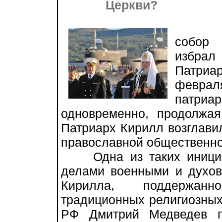
Церкви?
В ян
собор 
избра
Патриа
феврал
патриар
одновременно, продолжая
Патриарх Кирилл возглави
православной общественно
Одна из таких инициат
делами военными и духов
Кирилла, поддержанн
традиционных религиозных
РФ Дмитрий Медведев п