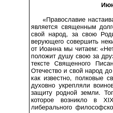
Июн
«Православие настаивает
является священным долго
свой народ, за свою Род
верующего совершить неки
от Иоанна мы читаем: «Нет
положит душу свою за дру
тексте Священного Писа
Отечество и свой народ до 
как известно, полковые с
духовно укрепляли воино
защиту родной земли. То
которое возникло в XI
либерального философско