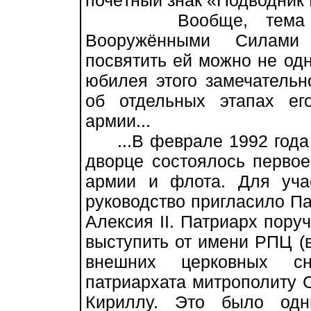
почётный знак «Подводник 
Вообще, тема взаи
Вооружёнными Силами 
посвятить ей можно не одн
юбилея этого замечатель
об отдельных этапах ег
армии...
...В феврале 1992 года 
дворце состоялось перво
армии и флота. Для уча
руководство пригласило Па
Алексия II. Патриарх пору
выступить от имени РПЦ (
внешних церковных сн
патриархата митрополиту 
Кириллу. Это было одн