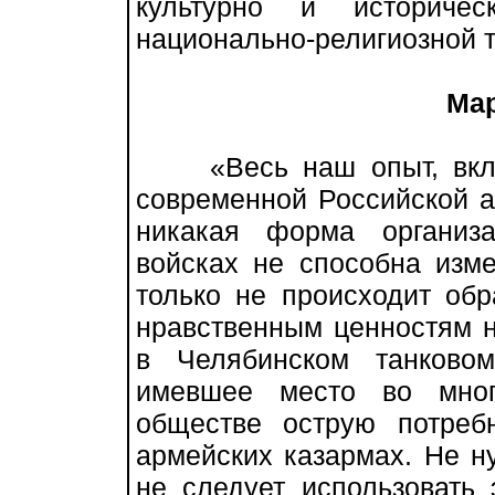
культурно и историче
национально-религиозной 
Мар
«Весь наш опыт, включ
современной Российской ар
никакая форма организ
войсках не способна изм
только не происходит об
нравственным ценностям 
в Челябинском танково
имевшее место во мног
обществе острую потреб
армейских казармах. Не ну
не следует использовать 