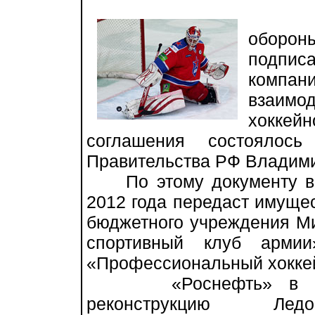
В м
оборо
подпис
компан
взаимо
хоккей
соглашения состоялось
Правительства РФ Владими
По этому документу во
2012 года передаст имуще
бюджетного учреждения М
спортивный клуб арми
«Профессиональный хокке
«Роснефть» в свою
реконструкцию Ле