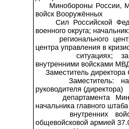
Минобороны России, МЧ
войск Вооружённых
Сил Российской Федер
военного округа; начальник
регионального центра
центра управления в кризи
ситуациях; замести
внутренними войсками МВД
Заместитель директора С
Заместитель: началь
руководителя (директора)
департамента Минобо
начальника главного штаба
внутренних войск 
общевойсковой армией 37.