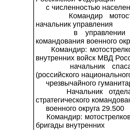
с численностью населения
Командир мотострелко
начальник управления
в управлении объед
командования военного окр
Командир: мотострелково
внутренних войск МВД Рос
начальник спасател
(российского национальног
чрезвычайного гуманитарн
Начальник отдела в 
стратегического командова
военного округа 29.500
Командир: мотострелковой
бригады внутренних