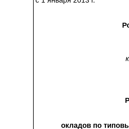
с 1 января 2013 г.
Рос
к п
окладов по типов