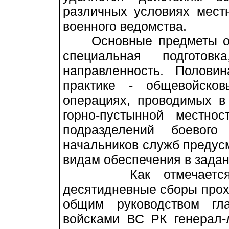
различных условиях мест
военного ведомства.
Основные предметы обуч
специальная подготов
направленность. Полови
практике - общевойско
операциях, проводимых в 
горно-пустынной местно
подразделений боевого
начальников служб предус
видам обеспечения в задан
Как отмечается в 
десятидневные сборы прохо
общим руководством гл
войсками ВС РК генерал-