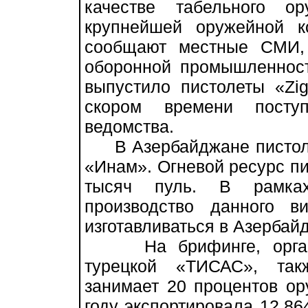
качестве табельного о
крупнейшей оружейной 
сообщают местные СМИ, 
оборонной промышленност
выпустило пистолеты «Zig
скором времени посту
ведомства.
В Азербайджане пистоле
«Инам». Огневой ресурс пи
тысяч пуль. В рамках
производство данного 
изготавливаться в Азербайд
На брифинге, организ
турецкой «ТИСАС», так
занимает 20 процентов ор
году экспортировала 12.86