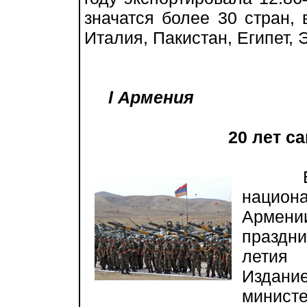
значатся более 30 стран,
Италия, Пакистан, Египет,
l Армения
20 лет с
Возро
национ
Армен
праздни
летия 
Издан
министе